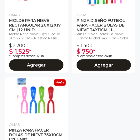
OMAS
OMAS
MOLDE PARA NIEVE
PINZA DISEÑO FUTBOL
RECTANGULAR 26X12X17
PARA HACER BOLAS DE
CM | 12 UNID
NIEVE 34X11CM | 1...
Molde Para Nieve Tipo Bloque
Pinza Molde Bolas De Nieve
26x12x17 Cm – Plástico Resis...
Diseño Fútbol 34x11 Cm – Color...
$ 2.200
$ 1.400
$ 1.525*
$ 750*
*Compras desde 12un.
*Compras desde 24un.
Agregar
Agregar
-44%
OMAS
PINZA PARA HACER
BOLAS DE NIEVE 35X10CM
| 12 UNID