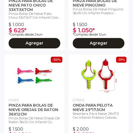
PINZA PARA BOLAS DE
PINZA PARA BOLAS DE
NIEVE PATO CHICO
NIEVE PINGÜINO
Pinza Bolas De Nieve Pingüino
33X7.5X7CM
36x10 Cm Infantil Plástico ...
Pinza Bolas De Nieve Pato
Chico 33x7.5x7 Cm Infantil Colo...
$ 1.000
$ 1.500
$ 625*
$ 1.050*
*Compras desde 24un.
*Compras desde 12un.
Agregar
Agregar
-30%
-31%
OMAS
OTRAS
PINZA PARA BOLAS DE
ONDA PARA PELOTA
NIEVE OREJAS DE RATON
NIEVE 29*17.5CM
Resortera Para Nieve 29x17.5
36X12CM
Cm Infantil Plástico Colores...
Pinza Bolas De Nieve Orejas De
Ratón 36x12 Cm Infantil Co...
$ 1.500
$ 2.000