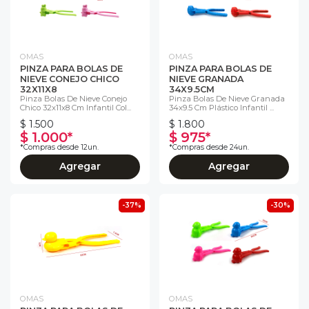
OMAS
OMAS
PINZA PARA BOLAS DE
PINZA PARA BOLAS DE
NIEVE CONEJO CHICO
NIEVE GRANADA
32X11X8
34X9.5CM
Pinza Bolas De Nieve Conejo
Pinza Bolas De Nieve Granada
Chico 32x11x8 Cm Infantil Col...
34x9.5 Cm Plástico Infantil ...
$ 1.500
$ 1.800
$ 1.000*
$ 975*
*Compras desde 12un.
*Compras desde 24un.
Agregar
Agregar
-37%
-30%
OMAS
OMAS