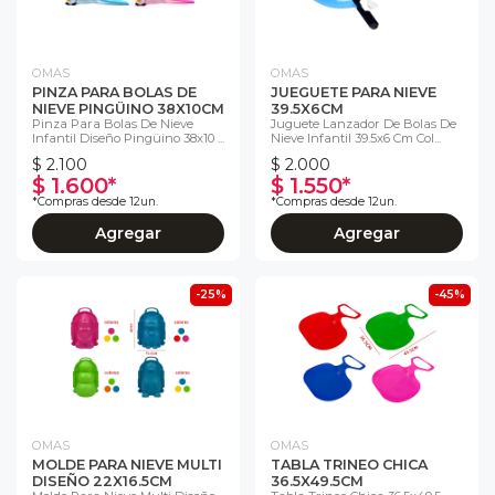
OMAS
OMAS
PINZA PARA BOLAS DE
JUEGUETE PARA NIEVE
NIEVE PINGÜINO 38X10CM
39.5X6CM
Pinza Para Bolas De Nieve
Juguete Lanzador De Bolas De
Infantil Diseño Pingüino 38x10 ...
Nieve Infantil 39.5x6 Cm Col...
$ 2.100
$ 2.000
$ 1.600*
$ 1.550*
*Compras desde 12un.
*Compras desde 12un.
Agregar
Agregar
-25%
-45%
OMAS
OMAS
MOLDE PARA NIEVE MULTI
TABLA TRINEO CHICA
DISEÑO 22X16.5CM
36.5X49.5CM