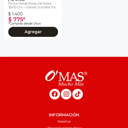
Pinza Molde Bolas De Nieve
35x10 Cm – Colores Surtidos Pa...
$ 1.400
$ 775*
*Compras desde 24un.
Agregar
INFORMACIÓN
Nosotros
Ubicación tienda física