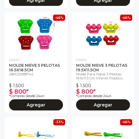
Agregar
Agregar
-46%
-46%
OMAS
OMAS
MOLDE NIEVE 5 PELOTAS
MOLDE NIEVE 3 PELOTAS
16.5X18.5CM
19.5X11.5CM
2801255189742
Molde Para Nieve 3 Pelotas
19.5x11.5 Cm Infantil Plástico...
$ 1.500
$ 1.500
$ 800*
$ 800*
*Compras desde 24un.
*Compras desde 24un.
Agregar
Agregar
-33%
-46%