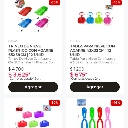
-23%
-43%
OMAS
OMAS
TRINEO DE NIEVE
TABLA PARA NIEVE CON
PLASTICO CON AGARRE
AGARRE 43X32CM | 12
65X39CM | 12 UNID
UNID
Trineo De Nieve Con Agarre
Tabla Para Nieve Con Agarre
65x39 Cm Infantil Plástico Col...
43x32 Cm Infantil Colores Sur...
$ 4.700
$ 1.200
$ 3.625*
$ 675*
*Compras desde 12un.
*Compras desde 24un.
Agregar
Agregar
-30%
-46%