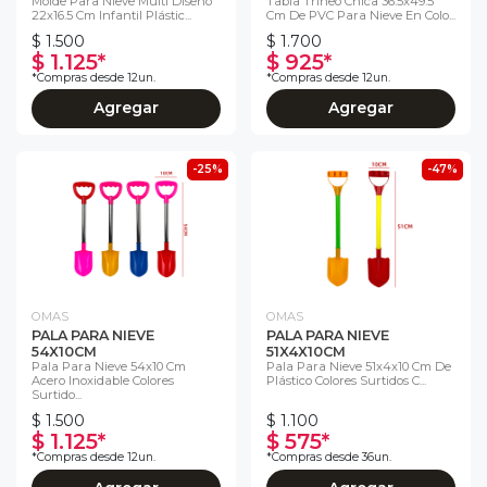
Molde Para Nieve Multi Diseño
Tabla Trineo Chica 36.5x49.5
22x16.5 Cm Infantil Plástic...
Cm De PVC Para Nieve En Colo...
$ 1.500
$ 1.700
$ 1.125*
$ 925*
*Compras desde 12un.
*Compras desde 12un.
Agregar
Agregar
-25%
-47%
OMAS
OMAS
PALA PARA NIEVE
PALA PARA NIEVE
54X10CM
51X4X10CM
Pala Para Nieve 54x10 Cm
Pala Para Nieve 51x4x10 Cm De
Acero Inoxidable Colores
Plástico Colores Surtidos C...
Surtido...
$ 1.500
$ 1.100
$ 1.125*
$ 575*
*Compras desde 12un.
*Compras desde 36un.