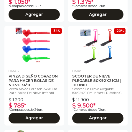
$ 1.050*
$ 1.375*
*Compras desde 12un.
*Compras desde 12un.
Agregar
Agregar
-34%
-20%
OMAS
OMAS
PINZA DISEÑO CORAZON
SCOOTER DE NIEVE
PARA HACER BOLAS DE
PLEGABLE 80X92X21CM |
NIEVE 34*8
10 UNID
Pinza Molde Corazón 34x8 Cm
Scooter De Nieve Plegable
Para Bolas De Nieve Infantil ...
80x92x21 Cm Infantil Plástico C...
$ 1.200
$ 11.900
$ 785*
$ 9.500*
*Compras desde 24un.
*Compras desde 12un.
Agregar
Agregar