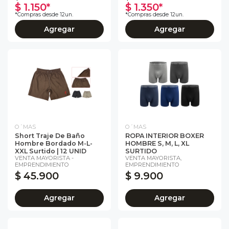
$ 1.150*
$ 1.350*
*Compras desde 12un.
*Compras desde 12un.
Agregar
Agregar
O´MAS
O´MAS
Short Traje De Baño
ROPA INTERIOR BOXER
Hombre Bordado M-L-
HOMBRE S, M, L, XL
XXL Surtido | 12 UNID
SURTIDO
VENTA MAYORISTA -
VENTA MAYORISTA,
EMPRENDIMIENTO
EMPRENDIMIENTO
$ 45.900
$ 9.900
Agregar
Agregar