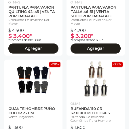
O´MAS
O´MAS
PANTUFLA PARA VARON
PANTUFLA PARA VARON
QUILTING 42-45 | VENTA
TALLA 46-51 | VENTA
POR EMBALAJE
SOLO POR EMBALAJE
Productos De Invierno Por
Productos De Invierno Por
Mayor
Mayor
$ 4.400
$ 4.200
$ 3.400*
$ 3.200*
*Compras desde 60un.
*Compras desde 60un.
Agregar
Agregar
-28%
-25%
OMAS
GUANTE HOMBRE PUÑO
BUFANDA 110 GR
COLOR 22CM
32X180CM COLORES
Venta Mayorista
Bufanda De Invierno
Geométrica Para Hombre
$ 1.600
$ 1.800