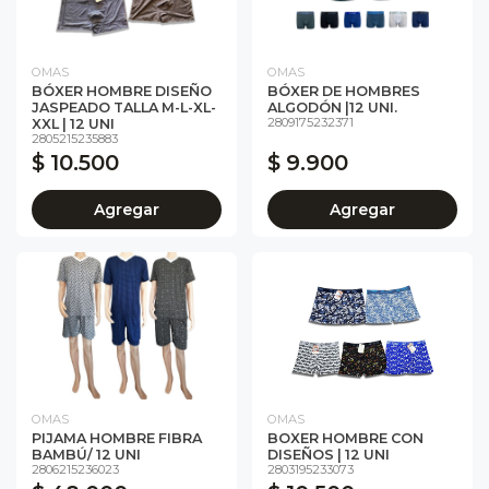
OMAS
OMAS
BÓXER HOMBRE DISEÑO
BÓXER DE HOMBRES
JASPEADO TALLA M-L-XL-
ALGODÓN |12 UNI.
2809175232371
XXL | 12 UNI
2805215235883
$ 10.500
$ 9.900
Agregar
Agregar
OMAS
OMAS
PIJAMA HOMBRE FIBRA
BOXER HOMBRE CON
BAMBÚ/ 12 UNI
DISEÑOS | 12 UNI
2806215236023
2803195233073