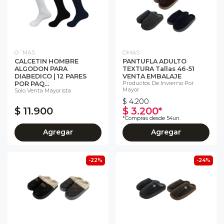
O´MAS
OMAS
CALCETIN HOMBRE
PANTUFLA ADULTO
ALGODON PARA
TEXTURA Tallas 46-51
DIABEDICO | 12 PARES
VENTA EMBALAJE
Productos De Invierno Por
POR PAQ...
Mayor
Solo Venta Mayorista
$ 4.200
$ 11.900
$ 3.200*
*Compras desde 54un.
Agregar
Agregar
-22%
-24%