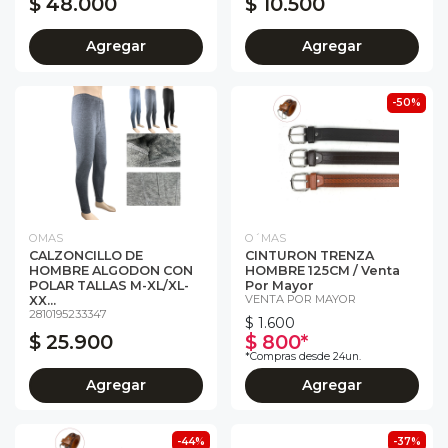
$ 48.000
$ 10.500
Agregar
Agregar
-50%
OMAS
O´MAS
CALZONCILLO DE
CINTURON TRENZA
HOMBRE ALGODON CON
HOMBRE 125CM / Venta
POLAR TALLAS M-XL/XL-
Por Mayor
VENTA POR MAYOR
XX...
2810195233347
$ 1.600
$ 25.900
$ 800*
*Compras desde 24un.
Agregar
Agregar
-44%
-37%