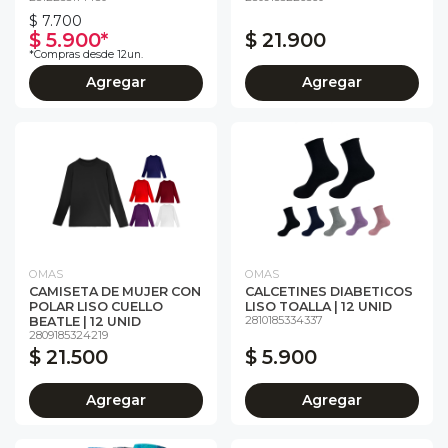
$ 7.700
$ 5.900*
$ 21.900
*Compras desde 12un.
Agregar
Agregar
OMAS
OMAS
CAMISETA DE MUJER CON
CALCETINES DIABETICOS
POLAR LISO CUELLO
LISO TOALLA | 12 UNID
2810185334337
BEATLE | 12 UNID
2809185324219
$ 21.500
$ 5.900
Agregar
Agregar