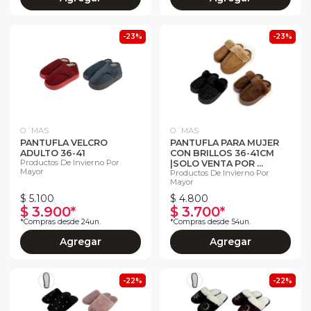
-23%
-23%
O´MAS
O´MAS
PANTUFLA VELCRO
PANTUFLA PARA MUJER
ADULTO 36-41
CON BRILLOS 36-41CM
Productos De Invierno Por
|SOLO VENTA POR ...
Mayor
Productos De Invierno Por
Mayor
$ 5.100
$ 4.800
$ 3.900*
$ 3.700*
*Compras desde 24un.
*Compras desde 54un.
Agregar
Agregar
-22%
-22%