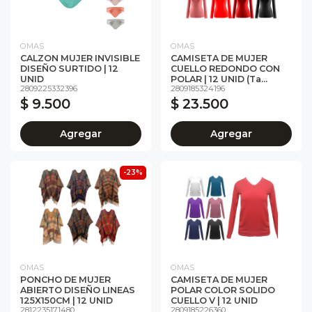
OMAS
OMAS
CALZON MUJER INVISIBLE
CAMISETA DE MUJER
DISEÑO SURTIDO | 12
CUELLO REDONDO CON
UNID
POLAR | 12 UNID (Ta...
2809225332396
2809185324196
$ 9.500
$ 23.500
Agregar
Agregar
-23%
OMAS
OMAS
PONCHO DE MUJER
CAMISETA DE MUJER
ABIERTO DISEÑO LINEAS
POLAR COLOR SOLIDO
125X150CM | 12 UNID
CUELLO V | 12 UNID
2812235171480
2809185226360