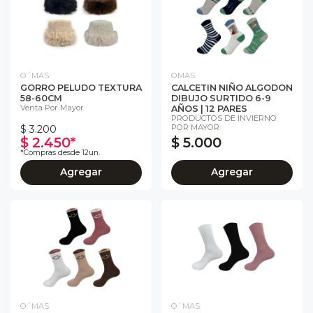
O´MAS
OMAS
GORRO PELUDO TEXTURA
CALCETIN NIÑO ALGODON
58-60CM
DIBUJO SURTIDO 6-9
Venta Por Mayor
AÑOS | 12 PARES
PRODUCTOS DE INVIERNO
POR MAYOR
$ 3.200
$ 2.450*
$ 5.000
*Compras desde 12un.
Agregar
Agregar
O´MAS
O´MAS