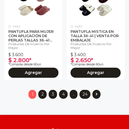
O´MAS
O´MAS
PANTUFLA PARA MUJER
PANTUFLA MISTICA EN
CON APLICACIÓN DE
TALLA 36-41 | VENTA POR
PERLAS TALLAS 36-41...
EMBALAJE
Productos De Invierno Por
Productos De Invierno Por
Mayor
Mayor
$ 3.600
$ 3.400
$ 2.800*
$ 2.650*
*Compras desde 60un.
*Compras desde 60un.
Agregar
Agregar
1
2
3
4
..
24