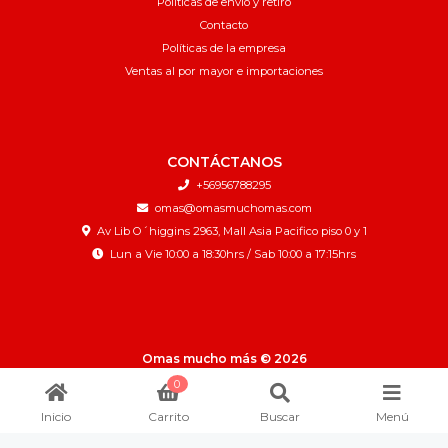
Políticas de envío y retiro
Contacto
Políticas de la empresa
Ventas al por mayor e importaciones
CONTÁCTANOS
+56956788295
omas@omasmuchomas.com
Av Lib O´higgins 2963, Mall Asia Pacifico piso 0 y 1
Lun a Vie 10:00 a 18:30hrs / Sab 10:00 a 17:15hrs
Omas mucho más © 2026
¿Te gusta mi tienda? Yo vendo con
Bsale
0
Inicio
Carrito
Buscar
Menú