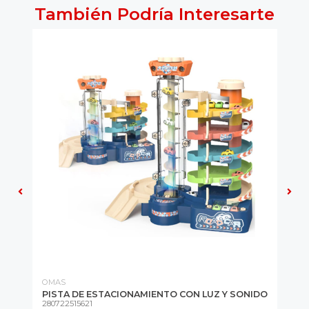
También Podría Interesarte
OMAS
OM
PISTA DE ESTACIONAMIENTO CON LUZ Y SONIDO
SH
280722515621
DI