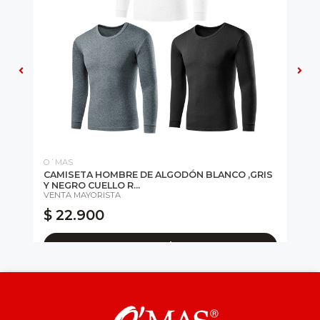
O´MAS
OM
CAMISETA HOMBRE DE ALGODÓN BLANCO ,GRIS
BL
28
Y NEGRO CUELLO R...
VENTA MAYORISTA
$ 
$ 22.900
$
* C
Agregar al carro