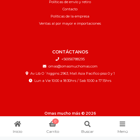
Políticas de envío y retiro
Contacto
Políticas de la empresa
Ventas al por mayor e importaciones
CONTÁCTANOS
+56956788295
omas@omasmuchomas.com
Av Lib O´higgins 2963, Mall Asia Pacifico piso 0 y 1
Lun a Vie 10:00 a 18:30hrs / Sab 10:00 a 17:15hrs
Omas mucho más © 2026
¿Te gusta mi tienda? Yo vendo con
Bsale
0
Inicio
Carrito
Buscar
Menú