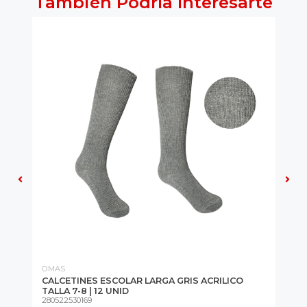
También Podría Interesarte
OMAS
OM
LA
CALCETINES ESCOLAR LARGA GRIS ACRILICO
CA
TALLA 7-8 | 12 UNID
TA
280522530169
280