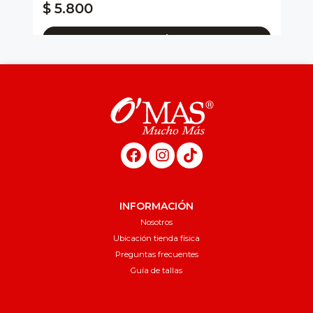
$ 5.800
$
Agregar al carro
INFORMACIÓN
Nosotros
Ubicación tienda física
Preguntas frecuentes
Guía de tallas