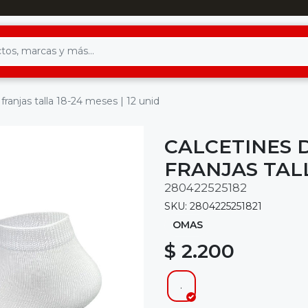
ranjas talla 18-24 meses | 12 unid
CALCETINES 
FRANJAS TALL
280422525182
SKU: 2804225251821
OMAS
$ 2.200
.