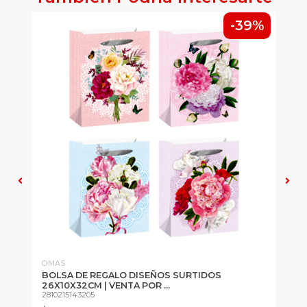
1%
-39%
OMAS
OM
BOLSA DE REGALO DISEÑOS SURTIDOS
PA
26X10X32CM | VENTA POR ...
UN
2810215143205
281