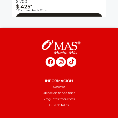
$ 700
$ 425*
$
* Compras desde 12 un.
Agregar al carro
INFORMACIÓN
Nosotros
Ubicación tienda física
Preguntas frecuentes
Guía de tallas