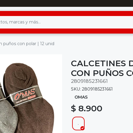
 puños con polar | 12 unid
CALCETINES 
CON PUÑOS CO
2809185231661
SKU: 2809185231661
OMAS
$ 8.900
.