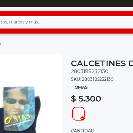
id
CALCETINES D
2803185232130
SKU: 2803185232130
OMAS
$ 5.300
.
CANTIDAD