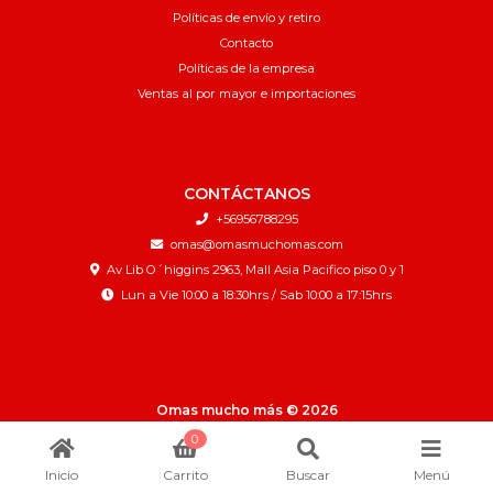
Políticas de envío y retiro
Contacto
Políticas de la empresa
Ventas al por mayor e importaciones
CONTÁCTANOS
+56956788295
omas@omasmuchomas.com
Av Lib O´higgins 2963, Mall Asia Pacifico piso 0 y 1
Lun a Vie 10:00 a 18:30hrs / Sab 10:00 a 17:15hrs
Omas mucho más © 2026
¿Te gusta mi tienda? Yo vendo con
Bsale
0
Inicio
Carrito
Buscar
Menú