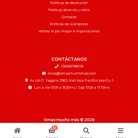
Políticas de devolución
Políticas de envío y retiro
Contacto
Políticas de la empresa
Ventas al por mayor e importaciones
CONTÁCTANOS
+56956788295
omas@omasmuchomas.com
Av Lib O´higgins 2963, Mall Asia Pacifico piso 0 y 1
Lun a Vie 10:00 a 18:30hrs / Sab 10:00 a 17:15hrs
Omas mucho más © 2026
¿Te gusta mi tienda? Yo vendo con
Bsale
0
Inicio
Carrito
Buscar
Menú