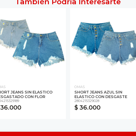
También Podría Interesarte
MAS
OMAS
ORT JEANS SIN ELASTICO
SHORT JEANS AZUL SIN
ESGASTADO CON FLOR
ELASTICO CON DESGASTE
04215329189
2804215329028
 36.000
$ 36.000