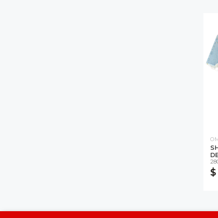
O
SH
D
28
$