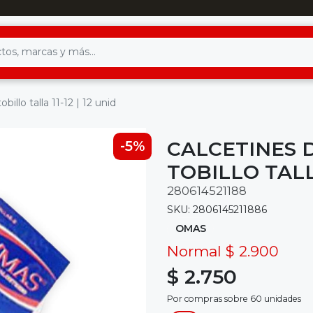
illo talla 11-12 | 12 unid
CALCETINES 
-5%
TOBILLO TALLA
280614521188
SKU: 2806145211886
OMAS
Normal $ 2.900
$ 2.750
Por compras sobre 60 unidades