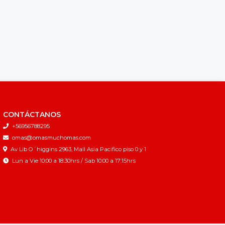
CONTÁCTANOS
+56956788295
omas@omasmuchomas.com
Av Lib O´higgins 2963, Mall Asia Pacifico piso 0 y 1
Lun a Vie 10:00 a 18:30hrs / Sab 10:00 a 17:15hrs