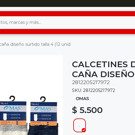
ña diseño surtido talla 4 |12 unid
CALCETINES 
CAÑA DISEÑO 
2812205217972
SKU: 2812205217972
OMAS
$ 5.500
.