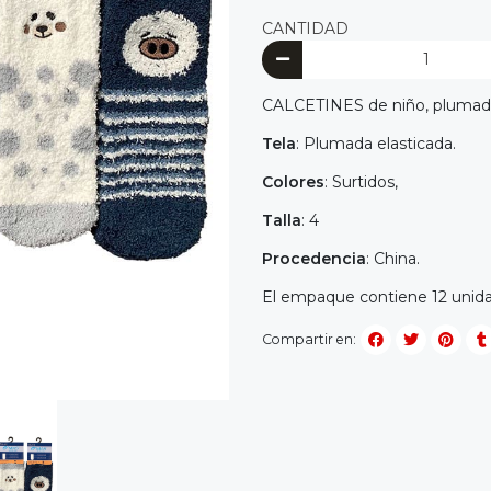
CANTIDAD
CALCETINES de niño, plumado, 
Tela
: Plumada elasticada.
Colores
: Surtidos,
Talla
: 4
Procedencia
: China.
El empaque contiene 12 unidad
Compartir en: