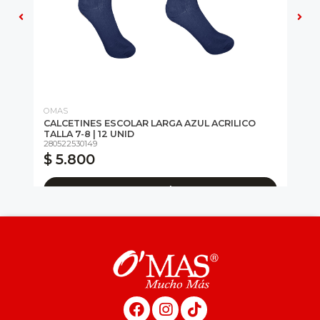
OMAS
OM
CALCETINES ESCOLAR LARGA AZUL ACRILICO
CA
TALLA 7-8 | 12 UNID
TA
280522530149
280
$ 5.800
$
Agregar al carro