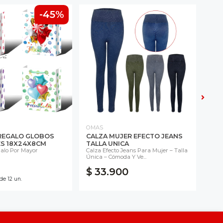
-45%
OMAS
OMA
REGALO GLOBOS
CALZA MUJER EFECTO JEANS
CAL
ES 18X24X8CM
TALLA UNICA
EFE
alo Por Mayor
Calza Efecto Jeans Para Mujer – Talla
Calz
Única – Cómoda Y Ve...
Teñid
$ 33.900
$ 
e 12 un.