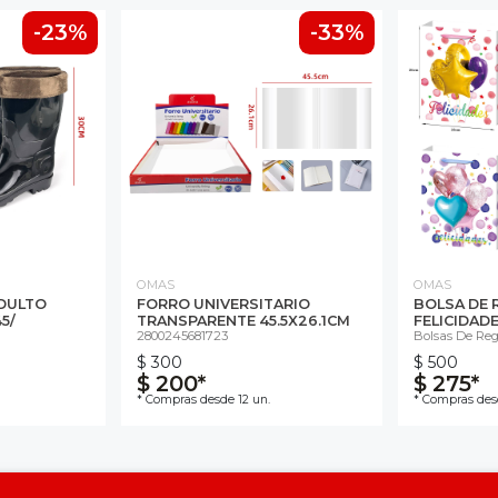
-23%
-33%
OMAS
OMAS
DULTO
FORRO UNIVERSITARIO
BOLSA DE 
5/
TRANSPARENTE 45.5X26.1CM
FELICIDAD
2800245681723
Bolsas De Reg
$ 300
$ 500
$ 200*
$ 275*
* Compras desde 12 un.
* Compras desd