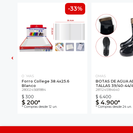
-33%
O´MAS
OMAS
NTE
Forro College 38.4x25.6
BOTAS DE AGUA A
ICA
Blanco
TALLAS 39/40-44/4
ecto
2800245681884
2811245184640
$ 300
$ 6.400
$ 200*
$ 4.900*
* Compras desde 12 un.
* Compras desde 24 un.