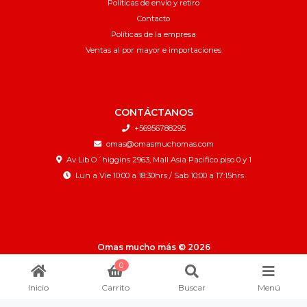
Políticas de envío y retiro
Contacto
Políticas de la empresa
Ventas al por mayor e importaciones
CONTÁCTANOS
+56956788295
omas@omasmuchomas.com
Av Lib O´higgins 2963, Mall Asia Pacifico piso 0 y 1
Lun a Vie 10:00 a 18:30hrs / Sab 10:00 a 17:15hrs
Omas mucho más © 2026
¿Te gusta mi tienda? Yo vendo con
Bsale
0
Inicio
Carrito
Buscar
Menú