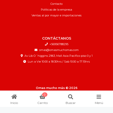
Contacto
Políticas de la empresa
Ventas al por mayor e importaciones
CONTÁCTANOS
+56956788295
omas@omasmuchomas.com
Av Lib O´higgins 2963, Mall Asia Pacifico piso 0 y 1
Lun a Vie 10:00 a 18:30hrs / Sab 10:00 a 17:15hrs
Omas mucho más © 2026
¿Te gusta mi tienda? Yo vendo con
Bsale
0
Inicio
Carrito
Buscar
Menú