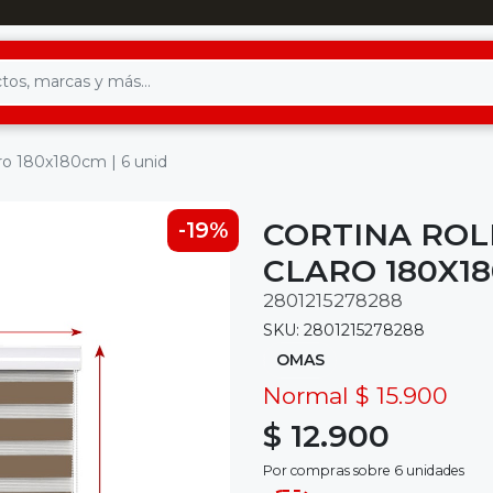
laro 180x180cm | 6 unid
CORTINA ROL
-19%
CLARO 180X18
2801215278288
SKU: 2801215278288
OMAS
Normal $ 15.900
$ 12.900
Por compras sobre 6 unidades