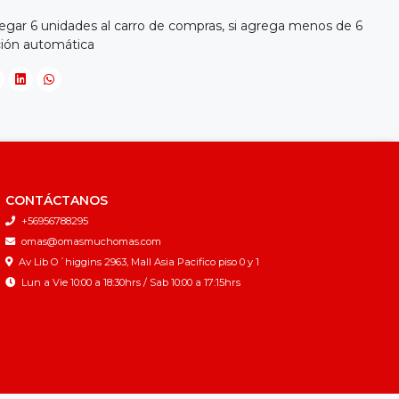
egar 6 unidades al carro de compras, si agrega menos de 6
ción automática
CONTÁCTANOS
+56956788295
omas@omasmuchomas.com
Av Lib O´higgins 2963, Mall Asia Pacifico piso 0 y 1
Lun a Vie 10:00 a 18:30hrs / Sab 10:00 a 17:15hrs