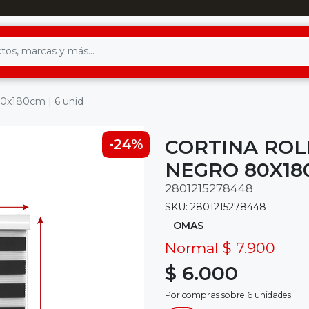
 80x180cm | 6 unid
CORTINA ROL
-24%
NEGRO 80X180
2801215278448
SKU: 2801215278448
OMAS
Normal $ 7.900
$ 6.000
Por compras sobre 6 unidades