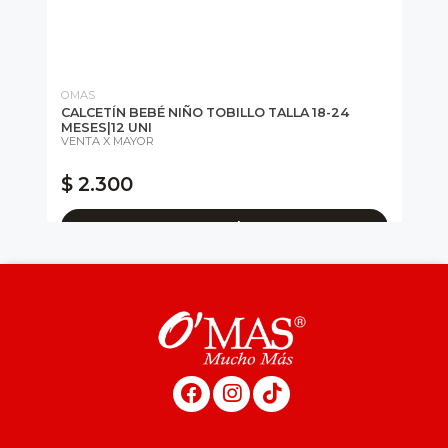
OMAS
OM
CALCETÍN BEBÉ NIÑO TOBILLO TALLA 18-24
CA
28
MESES|12 UNI
..
VENTA X MAYOR
$ 
$ 2.300
$
* C
Agregar al carro