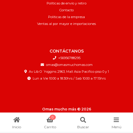
Políticas de envío y retiro
Contacto
Políticas de la empresa
Ventas al por mayor e importaciones
CONTÁCTANOS
+56956788295
omas@omasmuchomas.com
Av Lib O´higgins 2963, Mall Asia Pacifico piso 0 y 1
Lun a Vie 10:00 a 18:30hrs / Sab 10:00 a 17:15hrs
Omas mucho más © 2026
¿Te gusta mi tienda? Yo vendo con
Bsale
0
Inicio
Carrito
Buscar
Menú