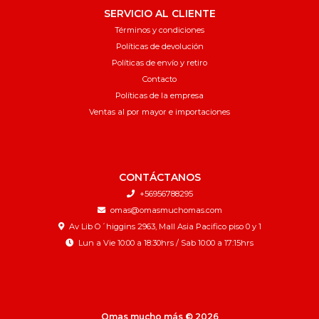
SERVICIO AL CLIENTE
Términos y condiciones
Políticas de devolución
Políticas de envío y retiro
Contacto
Políticas de la empresa
Ventas al por mayor e importaciones
CONTÁCTANOS
+56956788295
omas@omasmuchomas.com
Av Lib O´higgins 2963, Mall Asia Pacifico piso 0 y 1
Lun a Vie 10:00 a 18:30hrs / Sab 10:00 a 17:15hrs
Omas mucho más © 2026