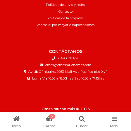
Políticas de envío y retiro
Contacto
Políticas de la empresa
Ventas al por mayor e importaciones
CONTÁCTANOS
+56956788295
omas@omasmuchomas.com
Av Lib O´higgins 2963, Mall Asia Pacifico piso 0 y 1
Lun a Vie 10:00 a 18:30hrs / Sab 10:00 a 17:15hrs
Omas mucho más © 2026
¿Te gusta mi tienda? Yo vendo con
Bsale
0
Inicio
Carrito
Buscar
Menú