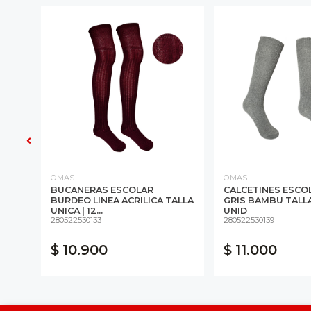
16%
OMAS
OMAS
RGA
BUCANERAS ESCOLAR
CALCETINES ESCO
12
BURDEO LINEA ACRILICA TALLA
GRIS BAMBU TALLA 1
UNICA | 12...
UNID
280522530133
280522530139
$ 10.900
$ 11.000