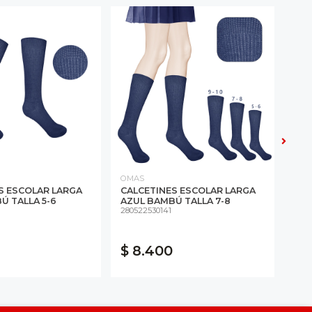
OMAS
OMA
S ESCOLAR LARGA
CALCETINES ESCOLAR LARGA
CAL
Ú TALLA 5-6
AZUL BAMBÚ TALLA 7-8
AZU
280522530141
2805
$ 8.400
$ 