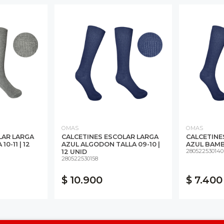
OMAS
OMAS
LAR LARGA
CALCETINES ESCOLAR LARGA
CALCETINE
0-11 | 12
AZUL ALGODON TALLA 09-10 |
AZUL BAMB
280522530140
12 UNID
280522530158
$ 10.900
$ 7.400