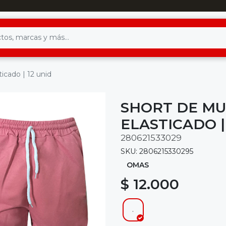
ticado | 12 unid
SHORT DE MU
ELASTICADO |
280621533029
SKU: 2806215330295
OMAS
$ 12.000
.