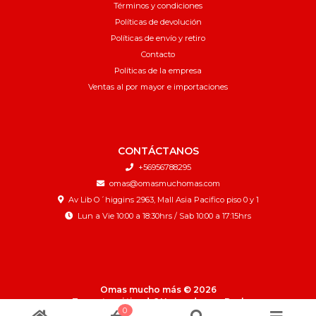
Términos y condiciones
Políticas de devolución
Políticas de envío y retiro
Contacto
Políticas de la empresa
Ventas al por mayor e importaciones
CONTÁCTANOS
+56956788295
omas@omasmuchomas.com
Av Lib O´higgins 2963, Mall Asia Pacifico piso 0 y 1
Lun a Vie 10:00 a 18:30hrs / Sab 10:00 a 17:15hrs
Omas mucho más © 2026
¿Te gusta mi tienda? Yo vendo con
Bsale
0