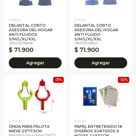
OTRAS
OTRAS
DELANTAL CORTO
DELANTAL CORTO
ASESORA DEL HOGAR
ASESORA DEL HOGAR
ANTI FLUIDOS
ANTI FLUIDO
S/M/L/XL/XXL
S/M/L/XL/XXL
2801255336658
2801255336641
$ 71.900
$ 71.900
Agregar
Agregar
-31%
-32%
OTRAS
OTRAS
ONDA PARA PELOTA
PAPEL ENTRETENIDO 18
NIEVE 29*17.5CM
DISEÑOS SURTIDOS 9
Resortera Para Nieve 29x17.5
HOJAS 24X32CM