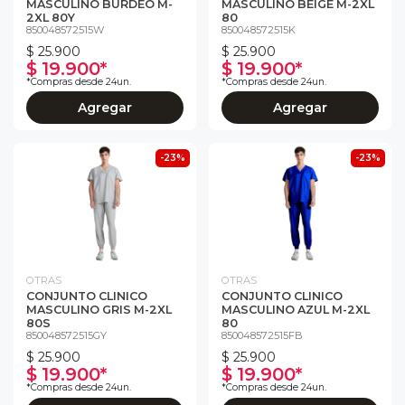
MASCULINO BURDEO M-
MASCULINO BEIGE M-2XL
2XL 80Y
80
850048572515W
850048572515K
$ 25.900
$ 25.900
$ 19.900*
$ 19.900*
*Compras desde 24un.
*Compras desde 24un.
Agregar
Agregar
-23%
-23%
OTRAS
OTRAS
CONJUNTO CLINICO
CONJUNTO CLINICO
MASCULINO GRIS M-2XL
MASCULINO AZUL M-2XL
80S
80
850048572515GY
850048572515FB
$ 25.900
$ 25.900
$ 19.900*
$ 19.900*
*Compras desde 24un.
*Compras desde 24un.