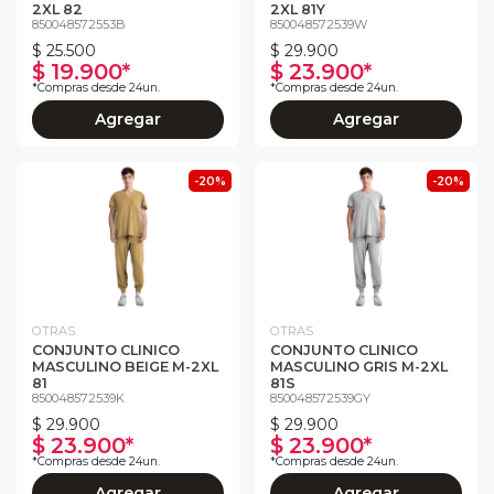
2XL 82
2XL 81Y
850048572553B
850048572539W
$ 25.500
$ 29.900
$ 19.900*
$ 23.900*
*Compras desde 24un.
*Compras desde 24un.
Agregar
Agregar
-20%
-20%
OTRAS
OTRAS
CONJUNTO CLINICO
CONJUNTO CLINICO
MASCULINO BEIGE M-2XL
MASCULINO GRIS M-2XL
81
81S
850048572539K
850048572539GY
$ 29.900
$ 29.900
$ 23.900*
$ 23.900*
*Compras desde 24un.
*Compras desde 24un.
Agregar
Agregar