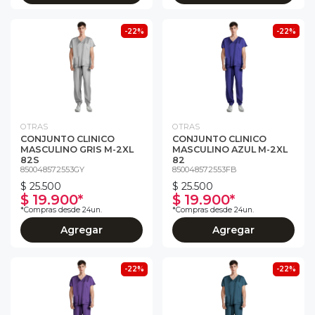
-22%
-22%
OTRAS
OTRAS
CONJUNTO CLINICO
CONJUNTO CLINICO
MASCULINO GRIS M-2XL
MASCULINO AZUL M-2XL
82S
82
850048572553GY
850048572553FB
$ 25.500
$ 25.500
$ 19.900*
$ 19.900*
*Compras desde 24un.
*Compras desde 24un.
Agregar
Agregar
-22%
-22%