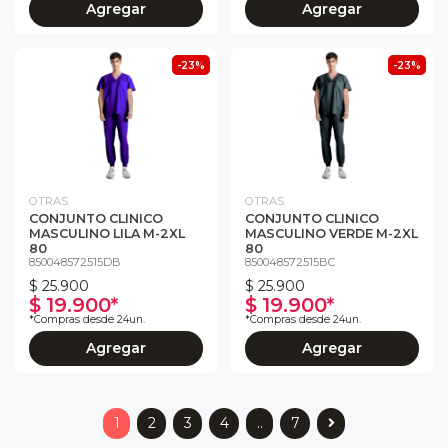
Agregar
Agregar
-23%
-23%
OTRAS
OTRAS
CONJUNTO CLINICO
CONJUNTO CLINICO
MASCULINO LILA M-2XL
MASCULINO VERDE M-2XL
80
80
850048572515DB
850048572515BC
$ 25.900
$ 25.900
$ 19.900*
$ 19.900*
*Compras desde 24un.
*Compras desde 24un.
Agregar
Agregar
1
2
3
4
..
7