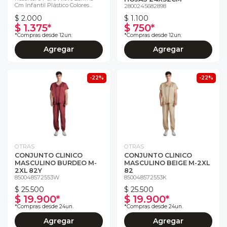
Cm Infantil Plástico Colores...
2800245682898
$ 2.000
$ 1.100
$ 1.375*
$ 750*
*Compras desde 12un.
*Compras desde 12un.
Agregar
Agregar
-22%
-22%
OTRAS
OTRAS
CONJUNTO CLINICO
CONJUNTO CLINICO
MASCULINO BURDEO M-
MASCULINO BEIGE M-2XL
2XL 82Y
82
850048572553W
850048572553K
$ 25.500
$ 25.500
$ 19.900*
$ 19.900*
*Compras desde 24un.
*Compras desde 24un.
Agregar
Agregar