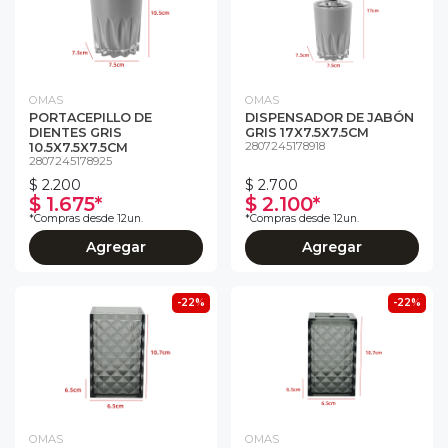
OMAS
OMAS
PORTACEPILLO DE
DISPENSADOR DE JABÓN
DIENTES GRIS
GRIS 17X7.5X7.5CM
2807245178918
10.5X7.5X7.5CM
2807245178925
$ 2.200
$ 2.700
$ 1.675*
$ 2.100*
*Compras desde 12un.
*Compras desde 12un.
Agregar
Agregar
-22%
-22%
OMAS
OMAS