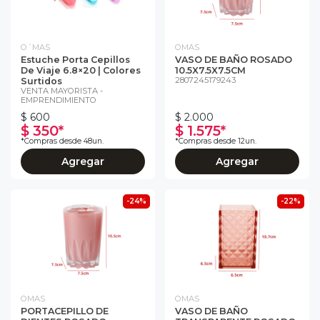
O´MAS
OMAS
Estuche Porta Cepillos
VASO DE BAÑO ROSADO
De Viaje 6.8×20 | Colores
10.5X7.5X7.5CM
2807245179243
Surtidos
VENTA MAYORISTA -
EMPRENDIMIENTO
$ 600
$ 2.000
$ 350*
$ 1.575*
*Compras desde 48un.
*Compras desde 12un.
Agregar
Agregar
-24%
-22%
OMAS
OMAS
PORTACEPILLO DE
VASO DE BAÑO