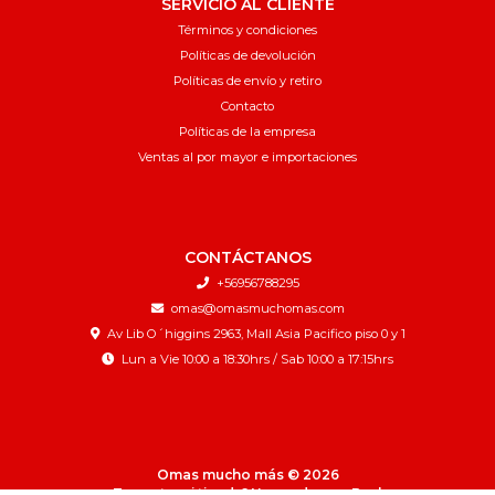
SERVICIO AL CLIENTE
Términos y condiciones
Políticas de devolución
Políticas de envío y retiro
Contacto
Políticas de la empresa
Ventas al por mayor e importaciones
CONTÁCTANOS
+56956788295
omas@omasmuchomas.com
Av Lib O´higgins 2963, Mall Asia Pacifico piso 0 y 1
Lun a Vie 10:00 a 18:30hrs / Sab 10:00 a 17:15hrs
Omas mucho más © 2026
¿Te gusta mi tienda? Yo vendo con
Bsale