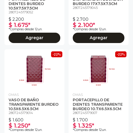
DIENTES BURDEO
BURDEO 17X7.5X7.5CM
2807245179045
10.5X7.5X7.5CM
2807245179052
$ 2.200
$ 2.700
$ 1.675*
$ 2.100*
*Compras desde 12un.
*Compras desde 12un.
Agregar
Agregar
-22%
-22%
OMAS
OMAS
VASO DE BAÑO
PORTACEPILLO DE
TRANSPARENTE BURDEO
DIENTES TRANSPARENTE
10.5X6.5X6.5CM
BURDEO 10.7X6.5X6.5CM
2807245179014
2807245179007
$ 1.600
$ 1.700
$ 1.250*
$ 1.325*
*Compras desde 12un.
*Compras desde 12un.