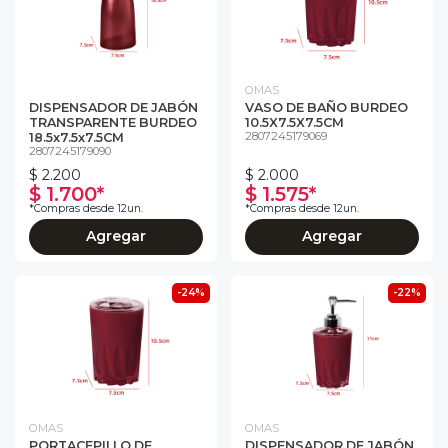
OMAS
DISPENSADOR DE JABÓN
VASO DE BAÑO BURDEO
TRANSPARENTE BURDEO
10.5X7.5X7.5CM
2807245179069
18.5x7.5x7.5CM
2807245179090
$ 2.200
$ 2.000
$ 1.700*
$ 1.575*
*Compras desde 12un.
*Compras desde 12un.
Agregar
Agregar
-24%
-22%
OMAS
OMAS
PORTACEPILLO DE
DISPENSADOR DE JABÓN