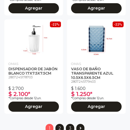
Agregar
Agregar
-22%
-22%
OMAS
OMAS
DISPENSADOR DE JABÓN
VASO DE BAÑO
BLANCO 17X7.5X7.5CM
TRANSPARENTE AZUL
2807245178703
10.5X6.5X6.5CM
2807245179403
$ 2.700
$ 1.600
$ 2.100*
$ 1.250*
*Compras desde 12un.
*Compras desde 12un.
Agregar
Agregar
1
2
3