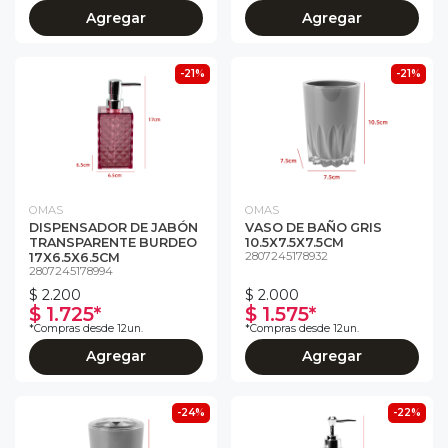
Agregar
Agregar
-21%
-21%
OMAS
OMAS
DISPENSADOR DE JABÓN
VASO DE BAÑO GRIS
TRANSPARENTE BURDEO
10.5X7.5X7.5CM
2807245178932
17X6.5X6.5CM
2807245178994
$ 2.200
$ 2.000
$ 1.725*
$ 1.575*
*Compras desde 12un.
*Compras desde 12un.
Agregar
Agregar
-24%
-22%