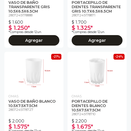
VASO DE BAÑO
PORTACEPILLO DE
TRANSPARENTE GRIS
DIENTES TRANSPARENTE
10.5X6.5X6.5CM
GRIS 10.7X6.5X6.5CM
2807245178888
2807245178871
$ 1.600
$ 1.700
$ 1.250*
$ 1.325*
*Compras desde 12un.
*Compras desde 12un.
Agregar
Agregar
-21%
-24%
OMAS
OMAS
VASO DE BAÑO BLANCO
PORTACEPILLO DE
10.5X7.5X7.5CM
DIENTES BLANCO
2807245178727
10.5X7.5X7.5CM
2807245178710
$ 2.000
$ 2.200
$ 1.575*
$ 1.675*
*Compras desde 12un.
*Compras desde 12un.