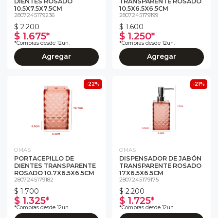
DIENTES ROSADO
TRANSPARENTE ROSADO
10.5X7.5X7.5CM
10.5X6.5X6.5CM
2807245179236
2807245179199
$ 2.200
$ 1.600
$ 1.675*
$ 1.250*
*Compras desde 12un.
*Compras desde 12un.
Agregar
Agregar
-22%
-21%
OMAS
OMAS
PORTACEPILLO DE
DISPENSADOR DE JABÓN
DIENTES TRANSPARENTE
TRANSPARENTE ROSADO
ROSADO 10.7X6.5X6.5CM
17X6.5X6.5CM
2807245179182
2807245179175
$ 1.700
$ 2.200
$ 1.325*
$ 1.725*
*Compras desde 12un.
*Compras desde 12un.