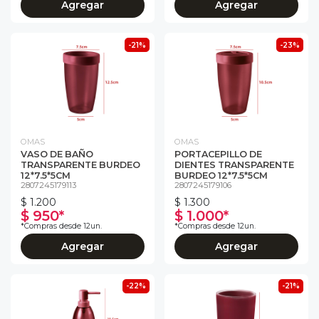
Agregar
Agregar
-21%
-23%
OMAS
OMAS
VASO DE BAÑO
PORTACEPILLO DE
TRANSPARENTE BURDEO
DIENTES TRANSPARENTE
12*7.5*5CM
BURDEO 12*7.5*5CM
2807245179113
2807245179106
$ 1.200
$ 1.300
$ 950*
$ 1.000*
*Compras desde 12un.
*Compras desde 12un.
Agregar
Agregar
-22%
-21%