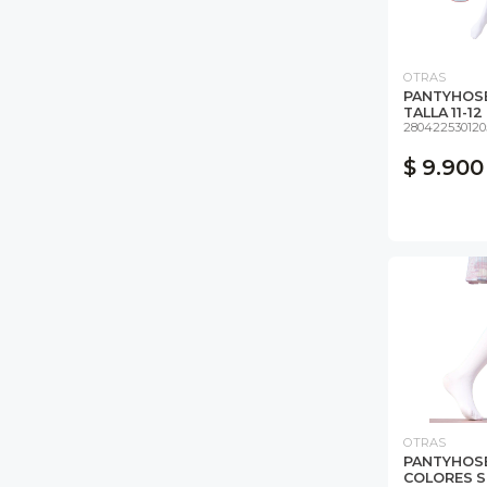
OTRAS
PANTYHOSE
TALLA 11-12 
280422530120
$ 9.900
OTRAS
PANTYHOS
COLORES S