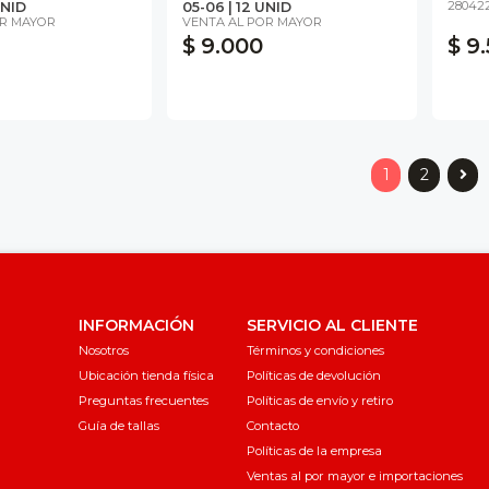
280422
UNID
05-06 | 12 UNID
OR MAYOR
VENTA AL POR MAYOR
$ 9.000
$ 9
1
2
INFORMACIÓN
SERVICIO AL CLIENTE
Nosotros
Términos y condiciones
Ubicación tienda física
Políticas de devolución
Preguntas frecuentes
Políticas de envío y retiro
Guía de tallas
Contacto
Políticas de la empresa
Ventas al por mayor e importaciones