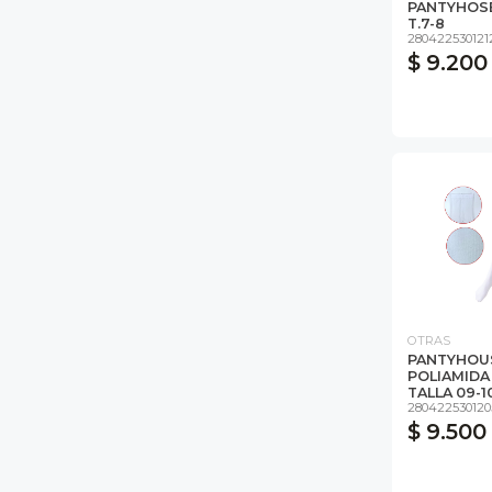
PANTYHOSE
T.7-8
280422530121
$ 9.200
OTRAS
PANTYHOUS
POLIAMIDA 
TALLA 09-10 
280422530120
$ 9.500