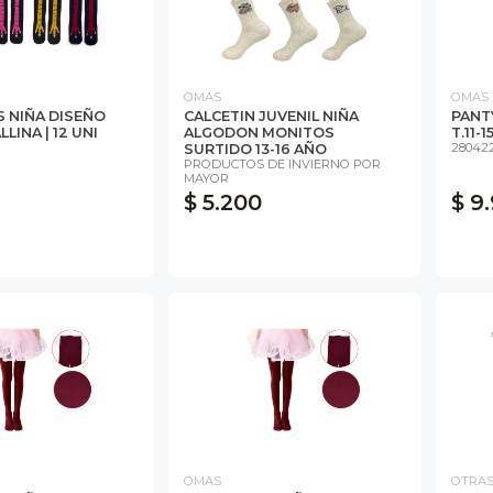
OMAS
OMAS
S NIÑA DISEÑO
CALCETIN JUVENIL NIÑA
PANT
LINA | 12 UNI
ALGODON MONITOS
T.11-1
280422
SURTIDO 13-16 AÑO
PRODUCTOS DE INVIERNO POR
MAYOR
$ 5.200
$ 9
OMAS
OTRA