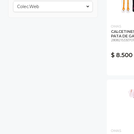
Colec.web
OMAS
CALCETINE
PATA DE GAL
2808215330701
$ 8.500
OMAS