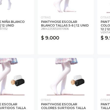
OTRAS
OTRA
 NIÑA BLANCO
PANTYHOSE ESCOLAR
PANT
| 12 UNID
BLANCO TALLAS 5-6 | 12 UNID
COLO
5T1112
2804225301205T0506
12 | 1
VENTA
$ 9.000
$ 9
OTRAS
OTRA
E ESCOLAR
PANTYHOSE ESCOLAR
PANT
URTIDOS TALLA
COLORES SURTIDOS TALLA
TALLA