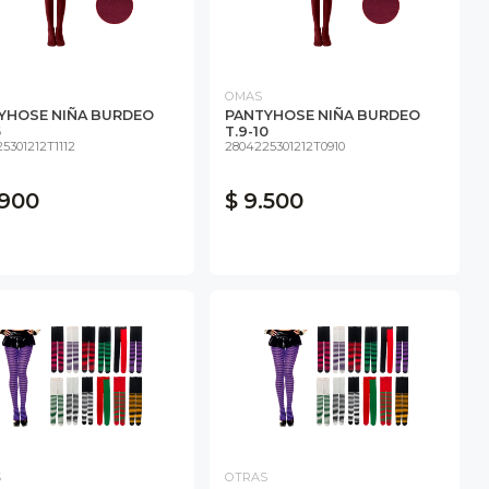
OMAS
YHOSE NIÑA BURDEO
PANTYHOSE NIÑA BURDEO
5
T.9-10
5301212T1112
2804225301212T0910
.900
$ 9.500
S
OTRAS