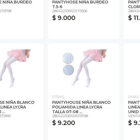
 NIÑA BURDEO
PANTYHOSE NIÑA BURDEO
PANT
T.5-6
CLOR
2T0708
2804225301212T0506
28042
$ 9.000
$ 1
OTRAS
OMAS
E NIÑA BLANCO
PANTYHOUSE NIÑA BLANCO
PANT
LINEA LYCRA
POLIAMIDA LINEA LYCRA
LINEA
...
TALLA 07-08 ...
UNID
5T0910
2804225301205T0708
VENTA
$ 9.200
$ 9