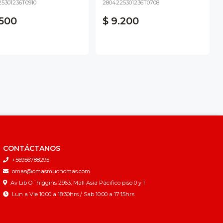
5301236T0910
2804225301236T0708
.500
$ 9.200
CONTÁCTANOS
+56956788295
omas@omasmuchomas.com
Av Lib O´higgins 2963, Mall Asia Pacifico piso 0 y 1
Lun a Vie 10:00 a 18:30hrs / Sab 10:00 a 17:15hrs