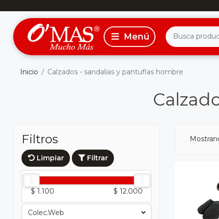
Inicio
Calzados - sandalias y pantuflas hombre
Calzado
Filtros
Mostran
Limpiar
Filtrar
$ 1.100
$ 12.000
Colec.web