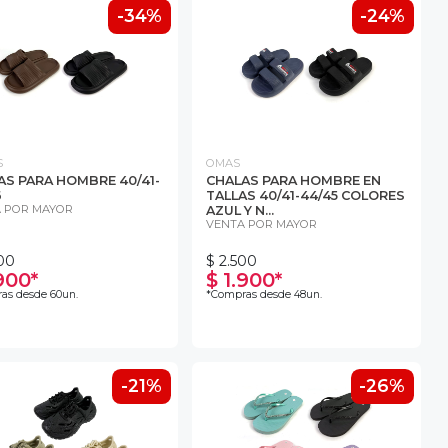
-34%
-24%
S
OMAS
AS PARA HOMBRE 40/41-
CHALAS PARA HOMBRE EN
6
TALLAS 40/41-44/45 COLORES
 POR MAYOR
AZUL Y N...
VENTA POR MAYOR
00
$ 2.500
900*
$ 1.900*
as desde 60un.
*Compras desde 48un.
-21%
-26%