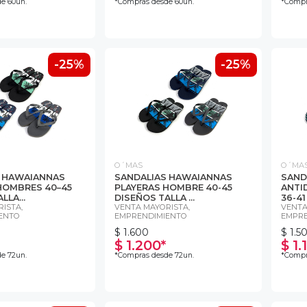
e 60un.
*Compras desde 60un.
*Compr
-25%
-25%
O´MAS
O´MA
S HAWAIANNAS
SANDALIAS HAWAIANNAS
SAND
HOMBRES 40–45
PLAYERAS HOMBRE 40-45
ANTI
LLA...
DISEÑOS TALLA ...
36-4
ISTA,
VENTA MAYORISTA,
VENTA
ENTO
EMPRENDIMIENTO
EMPRE
$ 1.600
$ 1.5
$ 1.200*
$ 1.
e 72un.
*Compras desde 72un.
*Compr