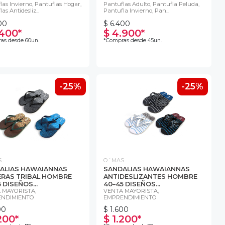
las Invierno, Pantuflas Hogar,
Pantuflas Adulto, Pantufla Peluda,
as Antidesliz...
Pantufla Invierno, Pan...
00
$ 6.400
.400*
$ 4.900*
as desde 60un.
*Compras desde 45un.
-25%
-25%
S
O´MAS
ALIAS HAWAIANNAS
SANDALIAS HAWAIANNAS
ERAS TRIBAL HOMBRE
ANTIDESLIZANTES HOMBRE
 DISEÑOS...
40–45 DISEÑOS...
 MAYORISTA,
VENTA MAYORISTA,
NDIMIENTO
EMPRENDIMIENTO
00
$ 1.600
200*
$ 1.200*