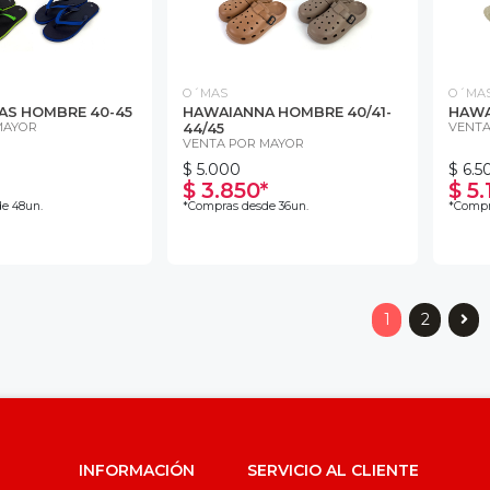
O´MAS
O´MA
AS HOMBRE 40-45
HAWAIANNA HOMBRE 40/41-
HAWA
MAYOR
VENTA
44/45
VENTA POR MAYOR
$ 5.000
$ 6.5
$ 3.850*
$ 5.
e 48un.
*Compras desde 36un.
*Compr
1
2
INFORMACIÓN
SERVICIO AL CLIENTE