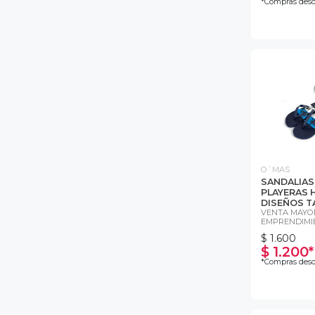
*Compras desd
O´MAS
SANDALIA
PLAYERAS 
DISEÑOS TA
VENTA MAYOR
EMPRENDIMI
$ 1.600
$ 1.200*
*Compras desd