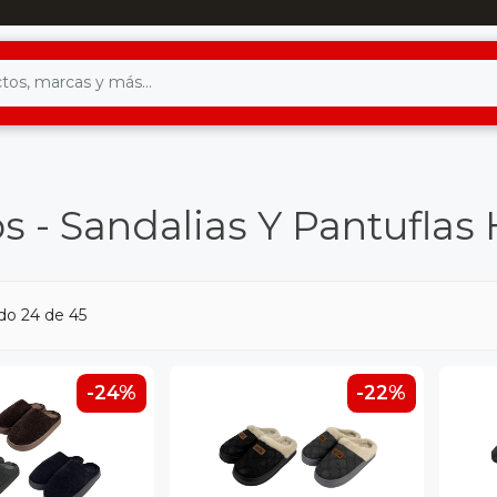
s - Sandalias Y Pantufla
do 24 de 45
-24%
-22%