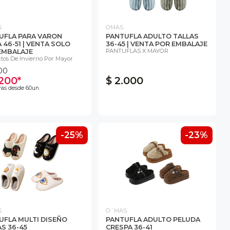
S
OMAS
UFLA PARA VARON
PANTUFLA ADULTO TALLAS
 46-51 | VENTA SOLO
36-45 | VENTA POR EMBALAJE
PANTUFLAS X MAYOR
EMBALAJE
tos De Invierno Por Mayor
00
.200*
$ 2.000
as desde 60un.
-25%
-23%
S
O´MAS
UFLA MULTI DISEÑO
PANTUFLA ADULTO PELUDA
S 36-45
CRESPA 36-41