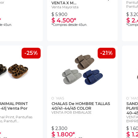
yor
Pantuf
VENTA X M...
Pantufl
Venta Mayorista
$ 5.900
$ 3.2
*
$ 4.500*
$ 2
e 45un.
*Compras desde 45un.
*Compr
-25%
-21%
O´MAS
O´MA
ANIMAL PRINT
CHALAS De HOMBRE TALLAS
SAND
41| Venta Por
40/41-44/45 COLOR
PLAY
VENTA POR EMBALAJE
40–45
al Print, Pantuflas
VENTA
, Pantufl...
EMPRE
$ 2.300
$ 1.6
*
$ 1.800*
$ 1.