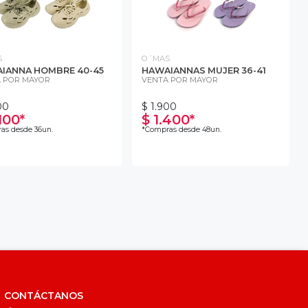
S
O´MAS
IANNA HOMBRE 40-45
HAWAIANNAS MUJER 36-41
 POR MAYOR
VENTA POR MAYOR
00
$ 1.900
100*
$ 1.400*
as desde 36un.
*Compras desde 48un.
CONTÁCTANOS