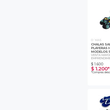
O´MAS
CHALAS SA
PLAYERAS 
MODELOS 
VENTA MAYOR
EMPRENDIMI
$ 1.600
$ 1.200*
*Compras desd