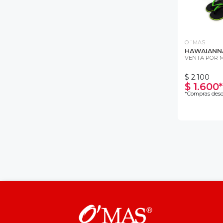
O´MAS
HAWAIANN
VENTA POR 
$ 2.100
$ 1.600*
*Compras desd