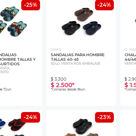
-25%
-24%
OMAS
O´MA
NDALIAS
SANDALIAS PARA HOMBRE
CHAL
HOMBRE TALLAS Y
TALLAS 40-45
44/4
SOLO VENTA POR EMBALAJE
VENTA
SURTIDOS
ISTA,
ENTO
$ 3.300
$ 2.9
$ 2.500*
$ 1.
e 72un.
*Compras desde 36un.
*Compr
-24%
-23%