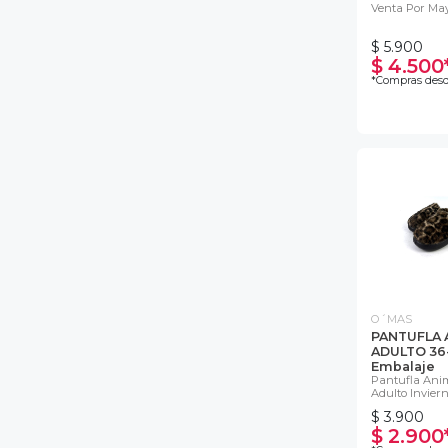
Venta Por Ma
$ 5.900
$ 4.500
*Compras desd
O´MAS
PANTUFLA 
ADULTO 36-
Embalaje
Pantufla Anim
Adulto Invierno
$ 3.900
$ 2.900