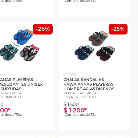
as desde 72un.
*Compras desde 72un.
-26%
-25%
S
O´MAS
ALIAS PLAYERAS
CHALAS SANDALIAS
DESLIZANTES UNISEX
HAWAIANNAS PLAYERAS
1 SURTIDAS
HOMBRE 40-45 DISEÑOS...
 MAYORISTA,
VENTA MAYORISTA,
NDIMIENTO
EMPRENDIMIENTO
00
$ 1.600
100*
$ 1.200*
as desde 72un.
*Compras desde 72un.