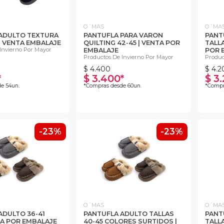
O´MAS
O´MA
ADULTO TEXTURA
PANTUFLA PARA VARON
PANT
51 VENTA EMBALAJE
QUILTING 42-45 | VENTA POR
TALLA
Invierno Por Mayor
EMBALAJE
POR 
Productos De Invierno Por Mayor
Produc
$ 4.400
$ 4.2
*
$ 3.400*
$ 3
e 54un.
*Compras desde 60un.
*Compr
-23%
-23%
O´MAS
O´MA
ADULTO 36-41
PANTUFLA ADULTO TALLAS
PANT
A POR EMBALAJE
40-45 COLORES SURTIDOS |
TALLA