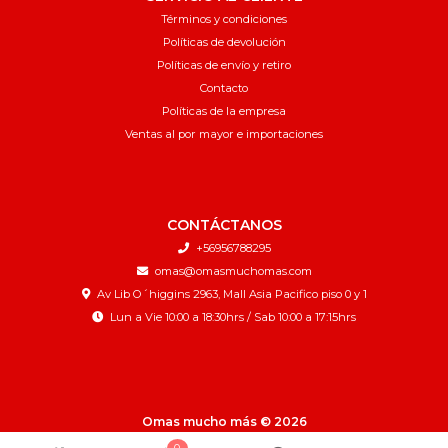
Términos y condiciones
Políticas de devolución
Políticas de envío y retiro
Contacto
Políticas de la empresa
Ventas al por mayor e importaciones
CONTÁCTANOS
+56956788295
omas@omasmuchomas.com
Av Lib O´higgins 2963, Mall Asia Pacifico piso 0 y 1
Lun a Vie 10:00 a 18:30hrs / Sab 10:00 a 17:15hrs
Omas mucho más © 2026
¿Te gusta mi tienda? Yo vendo con
Bsale