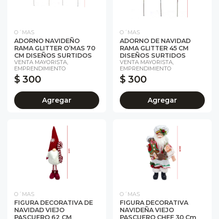
O´MAS
O´MAS
ADORNO NAVIDEÑO
ADORNO DE NAVIDAD
RAMA GLITTER O’MAS 70
RAMA GLITTER 45 CM
CM DISEÑOS SURTIDOS
DISEÑOS SURTIDOS
VENTA MAYORISTA,
VENTA MAYORISTA,
EMPRENDIMIENTO
EMPRENDIMIENTO
$ 300
$ 300
Agregar
Agregar
O´MAS
O´MAS
FIGURA DECORATIVA DE
FIGURA DECORATIVA
NAVIDAD VIEJO
NAVIDEÑA VIEJO
PASCUERO 62 CM
PASCUERO CHEF 30 Cm