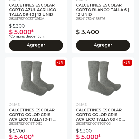
CALCETINES ESCOLAR
CALCETINES ESCOLAR
CORTO AZUL ACRILICO
CORTO BLANCO TALLA 6 |
TALLA 09-10 | 12 UNID
12 UNID
2806175210033T0910A
2804175241385T6
$ 5.300
$ 5.000*
$ 3.400
*Compras desde 15un.
Agregar
Agregar
-5%
-5%
OMAS
OMAS
CALCETINES ESCOLAR
CALCETINES ESCOLAR
CORTO COLOR GRIS
CORTO COLOR GRIS
ACRILICO TALLA 10-11 ...
ACRILICO TALLA 09-10 ...
2806175210019T1011G
2806175210019T0910G
$ 5.700
$ 5.300
$ 5.400*
$ 5.000*