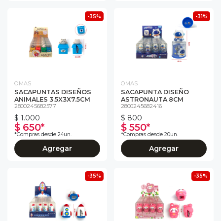
-35%
-31%
OMAS
OMAS
SACAPUNTAS DISEÑOS
SACAPUNTA DISEÑO
ANIMALES 3.5X3X7.5CM
ASTRONAUTA 8CM
2800245682577
2800245682416
$ 1.000
$ 800
$ 650*
$ 550*
*Compras desde 24un.
*Compras desde 20un.
Agregar
Agregar
-35%
-35%