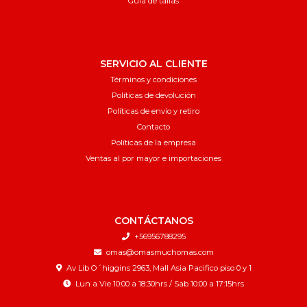
Guía de tallas
SERVICIO AL CLIENTE
Términos y condiciones
Políticas de devolución
Políticas de envío y retiro
Contacto
Políticas de la empresa
Ventas al por mayor e importaciones
CONTÁCTANOS
+56956788295
omas@omasmuchomas.com
Av Lib O´higgins 2963, Mall Asia Pacifico piso 0 y 1
Lun a Vie 10:00 a 18:30hrs / Sab 10:00 a 17:15hrs