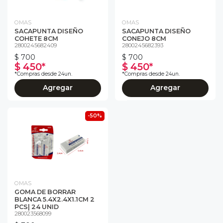
OMAS
OMAS
SACAPUNTA DISEÑO
SACAPUNTA DISEÑO
COHETE 8CM
CONEJO 8CM
2800245682409
2800245682393
$ 700
$ 700
$ 450*
$ 450*
*Compras desde 24un.
*Compras desde 24un.
Agregar
Agregar
-50%
OMAS
GOMA DE BORRAR
BLANCA 5.4X2.4X1.1CM 2
PCS| 24 UNID
280023568099