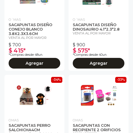
O´MAS
O´MAS
SACAPUNTAS DISEÑO
SACAPUNTAS DISEÑO
CONEJO BLANCO
DINOSAURIO 4.1*2.3*2.8
VENTA AL POR MAYOR
3.8X2.3X3.6CM
VENTA AL POR MAYOR
$ 700
$ 900
$ 415*
$ 575*
*Compras desde 48un.
*Compras desde 40un.
Agregar
Agregar
-34%
-33%
OMAS
OMAS
SACAPUNTAS PERRO
SACAPUNTAS CON
SALCHICHA4CM
RECIPIENTE 2 ORIFICIOS