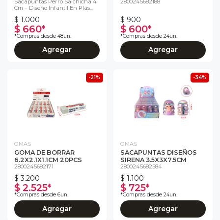
Sacapuntas Perro Salchicha 4
2800245682188
Cm – Diseño Infantil En Plás...
$ 1.000
$ 900
$ 660*
$ 600*
*Compras desde 48un.
*Compras desde 24un.
Agregar
Agregar
-21%
-34%
OMAS
OMAS
GOMA DE BORRAR
SACAPUNTAS DISEÑOS
6.2X2.1X1.1CM 20PCS
SIRENA 3.5X3X7.5CM
2800245682171
2800245682584
$ 3.200
$ 1.100
$ 2.525*
$ 725*
*Compras desde 6un.
*Compras desde 24un.
Agregar
Agregar