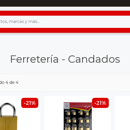
Ferretería - Candados
do 4 de 4
-21%
-21%