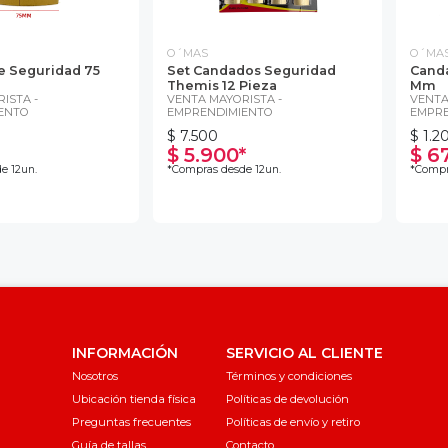
O´MAS
O´MA
 Seguridad 75
Set Candados Seguridad
Cand
Themis 12 Pieza
Mm
ISTA -
VENTA MAYORISTA -
VENTA
ENTO
EMPRENDIMIENTO
EMPRE
$ 7.500
$ 1.2
$ 5.900*
$ 6
e 12un.
*Compras desde 12un.
*Compr
INFORMACIÓN
SERVICIO AL CLIENTE
Nosotros
Términos y condiciones
Ubicación tienda física
Políticas de devolución
Preguntas frecuentes
Políticas de envío y retiro
Guía de tallas
Contacto