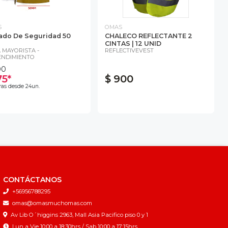
S
OMAS
ado De Seguridad 50
CHALECO REFLECTANTE 2
CINTAS | 12 UNID
 MAYORISTA -
REFLECTIVEVEST
NDIMIENTO
00
75*
$ 900
as desde 24un.
CONTÁCTANOS
+56956788295
omas@omasmuchomas.com
Av Lib O´higgins 2963, Mall Asia Pacifico piso 0 y 1
Lun a Vie 10:00 a 18:30hrs / Sab 10:00 a 17:15hrs