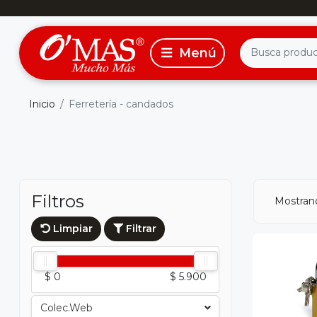
Inicio
Ferretería - candados
Filtros
Mostran
Limpiar
Filtrar
$ 0
$ 5.900
Colec.web