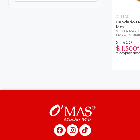
O´MAS
Candado De
Mm
VENTA MAYOR
EMPRENDIMI
$ 1.900
$ 1.500*
*Compras desd