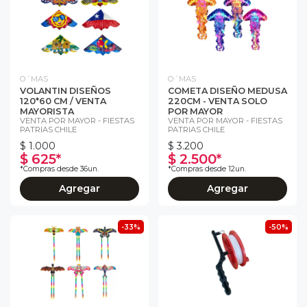
O´MAS
O´MAS
VOLANTIN DISEÑOS
COMETA DISEÑO MEDUSA
120*60 CM / VENTA
220CM - VENTA SOLO
MAYORISTA
POR MAYOR
VENTA POR MAYOR - FIESTAS
VENTA POR MAYOR - FIESTAS
PATRIAS CHILE
PATRIAS CHILE
$ 1.000
$ 3.200
$ 625*
$ 2.500*
*Compras desde 36un.
*Compras desde 12un.
Agregar
Agregar
-33%
-50%