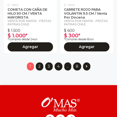
O´MAS
O´MAS
COMETA CON CAÑA DE
CARRETE ROJO PARA
HILO 50 CM / VENTA
VOLANTIN 9.5 CM / Venta
MAYORISTA
Por Docena
VENTA POR MAYOR - FIESTAS
VENTA POR MAYOR - FIESTAS
PATRIAS CHILE
PATRIAS CHILE
$ 1.500
$ 600
$ 1.000*
$ 300*
*Compras desde 24un.
*Compras desde 60un.
Agregar
Agregar
1
2
3
4
..
8