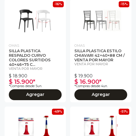
-16%
-15%
OMAS
OMAS
SILLA PLASTICA
SILLA PLASTICA ESTILO
RESPALDO CURVO
CHIAVARI 42×40×88 CM /
COLORES SURTIDOS
VENTA POR MAYOR
VENTA POR MAYOR
40×46×75 C...
VENTA POR MAYOR
$ 18.900
$ 19.900
$ 15.900*
$ 16.900*
*Compras desde 5un.
*Compras desde 4un.
Agregar
Agregar
-49%
-51%