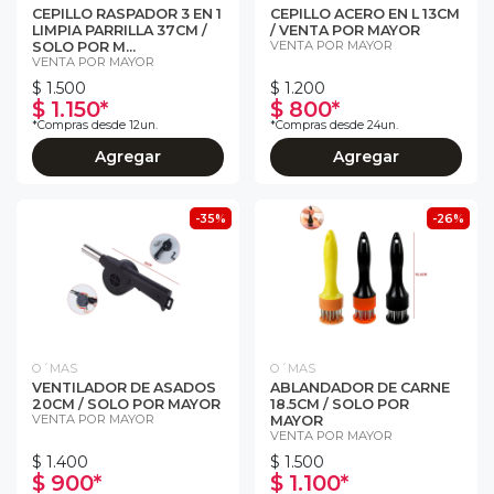
CEPILLO RASPADOR 3 EN 1
CEPILLO ACERO EN L 13CM
LIMPIA PARRILLA 37CM /
/ VENTA POR MAYOR
VENTA POR MAYOR
SOLO POR M...
VENTA POR MAYOR
$ 1.500
$ 1.200
$ 1.150*
$ 800*
*Compras desde 12un.
*Compras desde 24un.
Agregar
Agregar
-35%
-26%
O´MAS
O´MAS
VENTILADOR DE ASADOS
ABLANDADOR DE CARNE
20CM / SOLO POR MAYOR
18.5CM / SOLO POR
VENTA POR MAYOR
MAYOR
VENTA POR MAYOR
$ 1.400
$ 1.500
$ 900*
$ 1.100*