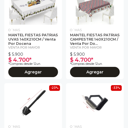
O´MAS
O´MAS
MANTEL FIESTAS PATRIAS
MANTEL FIESTAS PATRIAS
UVAS 140X210CM / Venta
CAMPESTRE 140X210CM /
Por Docena
Venta Por Do...
VENTA POR MAYOR
VENTA POR MAYOR
$ 5.900
$ 5.900
$ 4.700*
$ 4.700*
*Compras desde 12un.
*Compras desde 12un.
Agregar
Agregar
-23%
-33%
O´MAS
O´MAS