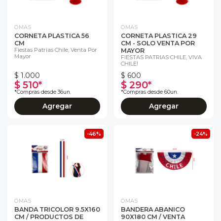
OMAS
OMAS
CORNETA PLASTICA 56
CORNETA PLASTICA 29
CM
CM - SOLO VENTA POR
Fiestas Patrias Chile, Venta Por
MAYOR
Mayor
FIESTAS PATRIAS CHILE, VIVA
CHILE!
$ 1.000
$ 600
$ 510*
$ 290*
*Compras desde 36un.
*Compras desde 60un.
Agregar
Agregar
-46%
-24%
OMAS
OMAS
BANDA TRICOLOR 9.5X160
BANDERA ABANICO
CM / PRODUCTOS DE
90X180 CM / VENTA