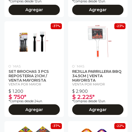
*Compras desde 12un.
*Compras desde 12un.
Agregar
Agregar
-37%
-23%
O´MAS
O´MAS
SET BROCHAS 3 PCS
REJILLA PARRILLERA BBQ
REPOSTERIA 21CM /
34.5CM | VENTA
VENTA MAYORISTA
MAYORISTA
VENTA POR MAYOR
VENTA POR MAYOR
$ 1.200
$ 2.900
$ 750*
$ 2.225*
*Compras desde 24un.
*Compras desde 12un.
Agregar
Agregar
-37%
-22%