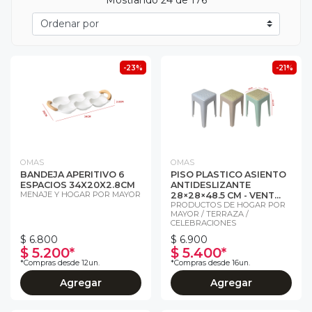
-23%
-21%
OMAS
OMAS
BANDEJA APERITIVO 6
PISO PLASTICO ASIENTO
ESPACIOS 34X20X2.8CM
ANTIDESLIZANTE
MENAJE Y HOGAR POR MAYOR
28×28×48.5 CM - VENT...
PRODUCTOS DE HOGAR POR
MAYOR / TERRAZA /
CELEBRACIONES
$ 6.800
$ 6.900
$ 5.200*
$ 5.400*
*Compras desde 12un.
*Compras desde 16un.
Agregar
Agregar