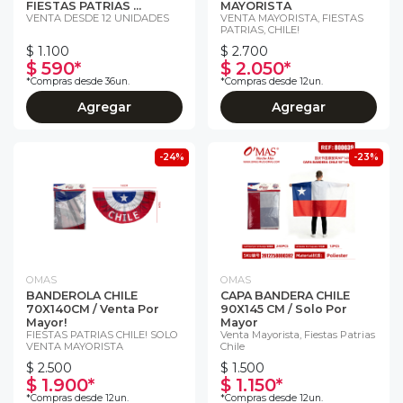
FIESTAS PATRIAS ...
MAYORISTA
VENTA DESDE 12 UNIDADES
VENTA MAYORISTA, FIESTAS
PATRIAS, CHILE!
$ 1.100
$ 2.700
$ 590*
$ 2.050*
*Compras desde 36un.
*Compras desde 12un.
Agregar
Agregar
-24%
-23%
OMAS
OMAS
BANDEROLA CHILE
CAPA BANDERA CHILE
70X140CM / Venta Por
90X145 CM / Solo Por
Mayor!
Mayor
FIESTAS PATRIAS CHILE! SOLO
Venta Mayorista, Fiestas Patrias
VENTA MAYORISTA
Chile
$ 2.500
$ 1.500
$ 1.900*
$ 1.150*
*Compras desde 12un.
*Compras desde 12un.