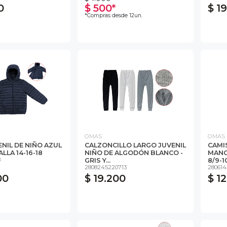
0
$ 500*
$ 1
*Compras desde 12un.
OMAS
OMAS
NIL DE NIÑO AZUL
CALZONCILLO LARGO JUVENIL
CAMI
LLA 14-16-18
NIÑO DE ALGODÓN BLANCO -
MANG
8
GRIS Y...
8/9-10
2808245220713
280614
00
$ 19.200
$ 1