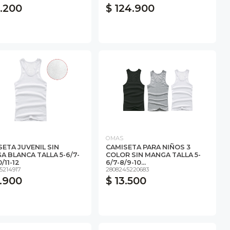
9.200
$ 124.900
OMAS
SETA JUVENIL SIN
CAMISETA PARA NIÑOS 3
A BLANCA TALLA 5-6/7-
COLOR SIN MANGA TALLA 5-
/11-12
6/7-8/9-10...
5214917
2808245220683
2.900
$ 13.500