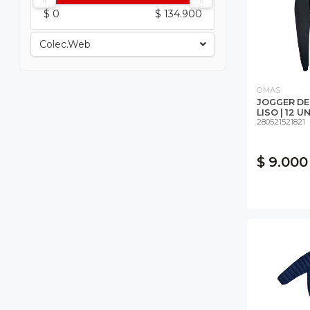
$ 0
$ 134.900
Colec.web
OMAS
JOGGER DE
LISO | 12 U
280521521821
$ 9.000