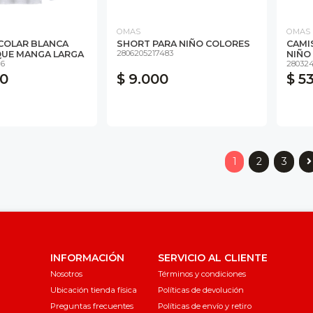
OMAS
OMAS
COLAR BLANCA
SHORT PARA NIÑO COLORES
CAMI
2806205217483
QUE MANGA LARGA
NIÑO 
16
280324
00
$ 9.000
$ 5
1
2
3
INFORMACIÓN
SERVICIO AL CLIENTE
Nosotros
Términos y condiciones
Ubicación tienda física
Políticas de devolución
Preguntas frecuentes
Políticas de envío y retiro