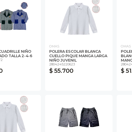
OMAS
OMAS
CUADRILLE NIÑO
POLERA ESCOLAR BLANCA
POLE
DO TALLA 2-4-6
CUELLO PIQUE MANGA LARGA
BLAN
72
NIÑO JUVENIL
MANG
2804245220623
28042
0
$ 55.700
$ 5