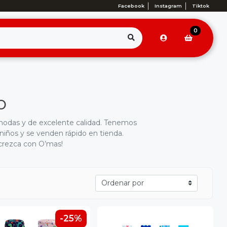
Facebook
Instagram
Tiktok
0
o
modas y de excelente calidad. Tenemos
niños y se venden rápido en tienda.
 crezca con O’mas!
-25%