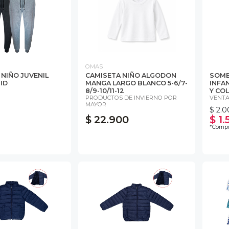
OMAS
 NIÑO JUVENIL
CAMISETA NIÑO ALGODON
SOMB
NID
MANGA LARGO BLANCO 5-6/7-
INFA
8/9-10/11-12
Y COL
PRODUCTOS DE INVIERNO POR
VENTA
MAYOR
$ 2.
$ 22.900
$ 1.
*Compr