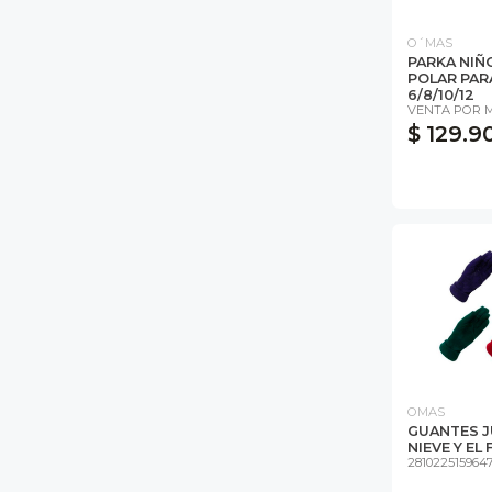
O´MAS
PARKA NIÑ
POLAR PAR
6/8/10/12
VENTA POR 
$ 129.9
OMAS
GUANTES J
NIEVE Y EL 
281022515964