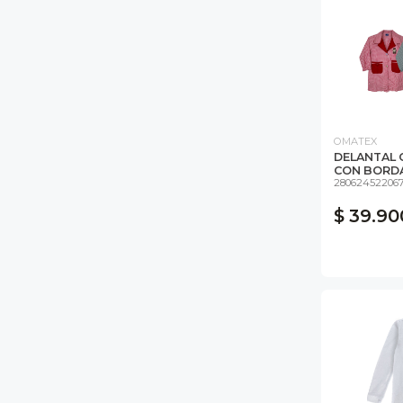
OMATEX
DELANTAL 
CON BORDA
28062452206
$ 39.90