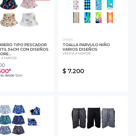
OMAS
RERO TIPO PESCADOR
TOALLA PARVULO NIÑO
NTIL 54CM CON DISEÑOS
VARIOS DISEÑOS
VENTA X MAYOR
ORE...
 X MAYOR
000
500*
$ 7.200
as desde 12un.