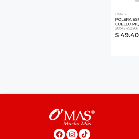
OMAS
POLERA ES
CUELLO PI
28042452206
$ 49.4