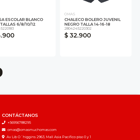
OMAS
SA ESCOLAR BLANCO
CHALECO BOLERO JUVENIL
TALLAS 6/8/10/12
NEGRO TALLA 14-16-18
5220183
2804245220302
3.900
$ 32.900
CONTÁCTANOS
+56956788295
omas@omasmuchomas.com
Av Lib O´higgins 2963, Mall Asia Pacifico piso 0 y 1