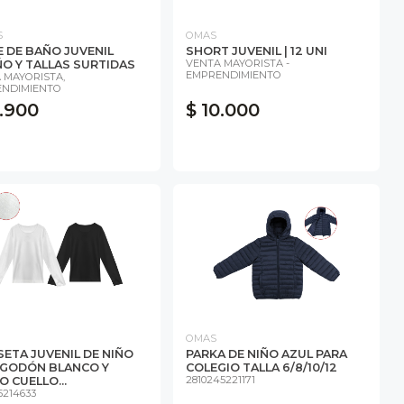
S
OMAS
E DE BAÑO JUVENIL
SHORT JUVENIL | 12 UNI
VENTA MAYORISTA -
ÑO Y TALLAS SURTIDAS
EMPRENDIMIENTO
 MAYORISTA,
NDIMIENTO
1.900
$ 10.000
OMAS
SETA JUVENIL DE NIÑO
PARKA DE NIÑO AZUL PARA
LGODÓN BLANCO Y
COLEGIO TALLA 6/8/10/12
2810245221171
 CUELLO...
5214633