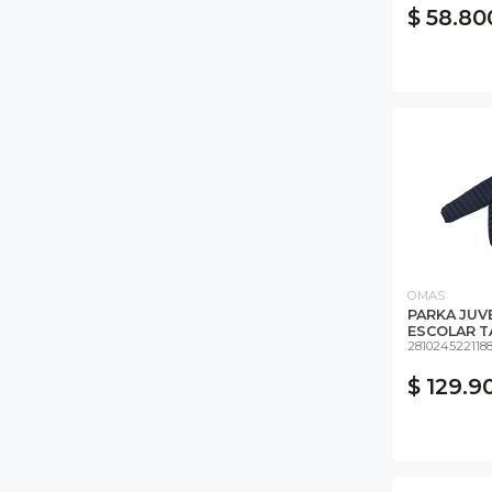
$ 58.80
OMAS
PARKA JUVE
ESCOLAR TA
281024522118
$ 129.9