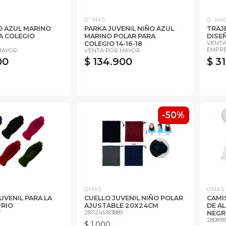
O´MAS
O´MA
O AZUL MARINO
PARKA JUVENIL NIÑO AZUL
TRAJ
A COLEGIO
MARINO POLAR PARA
DISE
VENTA
COLEGIO 14-16-18
EMPRE
MAYOR
VENTA POR MAYOR
00
$ 134.900
$ 3
-50%
OMAS
OMAS
UVENIL PARA LA
CUELLO JUVENIL NIÑO POLAR
CAMI
FRIO
AJUSTABLE 20X24CM
DE A
7
2811245183889
NEGRO
280818
$ 1.000