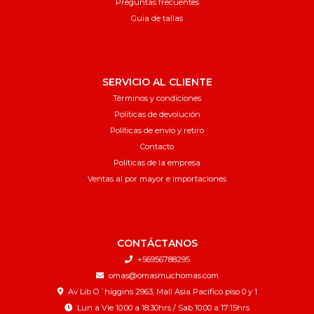
Preguntas frecuentes
Guía de tallas
SERVICIO AL CLIENTE
Términos y condiciones
Políticas de devolución
Políticas de envío y retiro
Contacto
Políticas de la empresa
Ventas al por mayor e importaciones
CONTÁCTANOS
+56956788295
omas@omasmuchomas.com
Av Lib O´higgins 2963, Mall Asia Pacifico piso 0 y 1
Lun a Vie 10:00 a 18:30hrs / Sab 10:00 a 17:15hrs