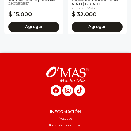
280321521817
NIÑO | 12 UNID
2812205217934
$ 15.000
$ 32.000
Agregar
Agregar
INFORMACIÓN
Nosotros
Ubicación tienda física