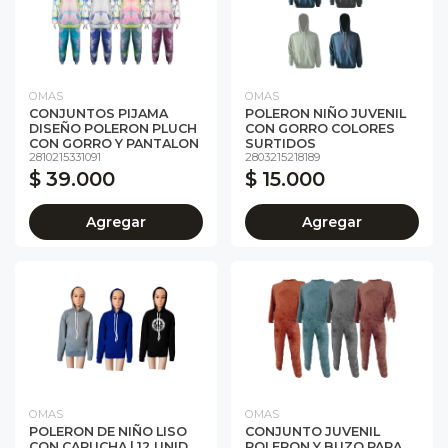
OMAS
OMAS
CONJUNTOS PIJAMA
POLERON NIÑO JUVENIL
DISEÑO POLERON PLUCH
CON GORRO COLORES
CON GORRO Y PANTALON
SURTIDOS
2810215331091
2803215218189
$ 39.000
$ 15.000
Agregar
Agregar
OMAS
OMAS
POLERON DE NIÑO LISO
CONJUNTO JUVENIL
CON CAPUCHA | 12 UNID
POLERON Y BUZO PARA