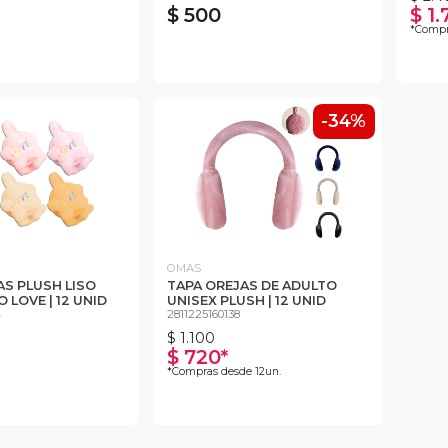
$ 500
$ 1.
*Compr
-34%
OMAS
AS PLUSH LISO
TAPA OREJAS DE ADULTO
LOVE | 12 UNID
UNISEX PLUSH | 12 UNID
4
2811225160138
$ 1.100
$ 720*
*Compras desde 12un.