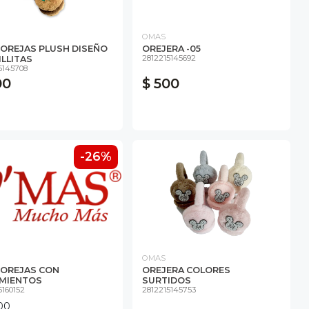
OMAS
 OREJAS PLUSH DISEÑO
OREJERA -05
2812215145692
ILLITAS
5145708
00
$ 500
-26%
OMAS
 OREJAS CON
OREJERA COLORES
MIENTOS
SURTIDOS
5160152
2812215145753
00