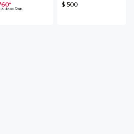
760*
$ 500
as desde 12un.