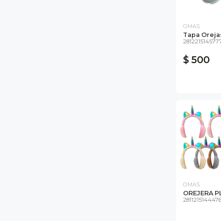
OMAS
Tapa Orejas
281221514577
$ 500
OMAS
OREJERA P
281121514447