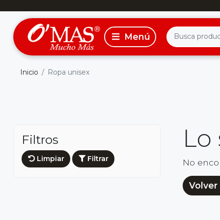
Inicio
Ropa unisex
Lo
Filtros
Limpiar
Filtrar
No enco
Volver 