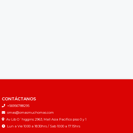
CONTÁCTANOS
+56956788295
omas@omasmuchomas.com
Av Lib O´higgins 2963, Mall Asia Pacifico piso 0 y 1
Lun a Vie 10:00 a 18:30hrs / Sab 10:00 a 17:15hrs