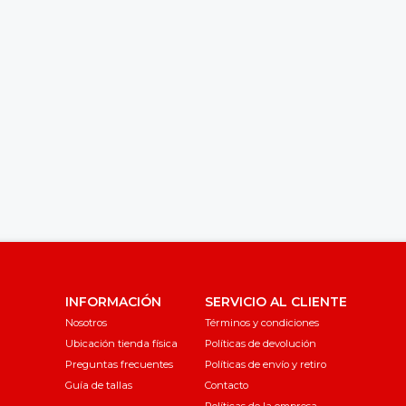
INFORMACIÓN
SERVICIO AL CLIENTE
Nosotros
Términos y condiciones
Ubicación tienda física
Políticas de devolución
Preguntas frecuentes
Políticas de envío y retiro
Guía de tallas
Contacto
Políticas de la empresa