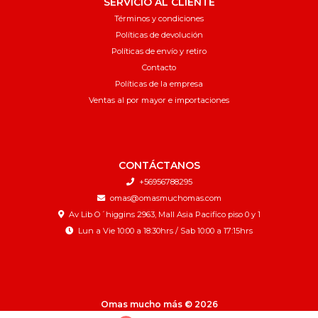
SERVICIO AL CLIENTE
Términos y condiciones
Políticas de devolución
Políticas de envío y retiro
Contacto
Políticas de la empresa
Ventas al por mayor e importaciones
CONTÁCTANOS
+56956788295
omas@omasmuchomas.com
Av Lib O´higgins 2963, Mall Asia Pacifico piso 0 y 1
Lun a Vie 10:00 a 18:30hrs / Sab 10:00 a 17:15hrs
Omas mucho más © 2026
¿Te gusta mi tienda? Yo vendo con
Bsale