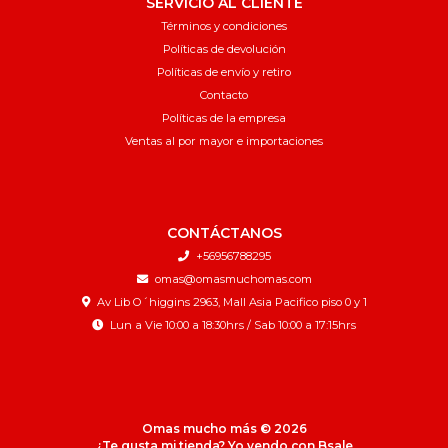
SERVICIO AL CLIENTE
Términos y condiciones
Políticas de devolución
Políticas de envío y retiro
Contacto
Políticas de la empresa
Ventas al por mayor e importaciones
CONTÁCTANOS
+56956788295
omas@omasmuchomas.com
Av Lib O´higgins 2963, Mall Asia Pacifico piso 0 y 1
Lun a Vie 10:00 a 18:30hrs / Sab 10:00 a 17:15hrs
Omas mucho más © 2026
¿Te gusta mi tienda? Yo vendo con
Bsale