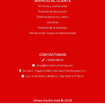
SERVICIO AL CLIENTE
Términos y condiciones
Políticas de devolución
Políticas de envío y retiro
Contacto
Políticas de la empresa
Ventas al por mayor e importaciones
CONTÁCTANOS
+56956788295
omas@omasmuchomas.com
Av Lib O´higgins 2963, Mall Asia Pacifico piso 0 y 1
Lun a Vie 10:00 a 18:30hrs / Sab 10:00 a 17:15hrs
Omas mucho más © 2026
¿Te gusta mi tienda? Yo vendo con
Bsale