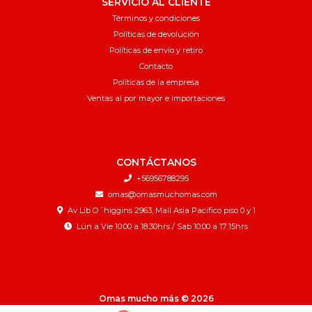
SERVICIO AL CLIENTE
Términos y condiciones
Políticas de devolución
Políticas de envío y retiro
Contacto
Políticas de la empresa
Ventas al por mayor e importaciones
CONTÁCTANOS
+56956788295
omas@omasmuchomas.com
Av Lib O´higgins 2963, Mall Asia Pacifico piso 0 y 1
Lun a Vie 10:00 a 18:30hrs / Sab 10:00 a 17:15hrs
Omas mucho más © 2026
¿Te gusta mi tienda? Yo vendo con
Bsale