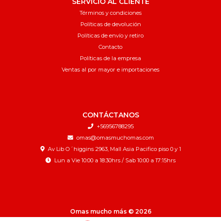
SERVICIO AL CLIENTE
Términos y condiciones
Políticas de devolución
Políticas de envío y retiro
Contacto
Políticas de la empresa
Ventas al por mayor e importaciones
CONTÁCTANOS
+56956788295
omas@omasmuchomas.com
Av Lib O´higgins 2963, Mall Asia Pacifico piso 0 y 1
Lun a Vie 10:00 a 18:30hrs / Sab 10:00 a 17:15hrs
Omas mucho más © 2026
¿Te gusta mi tienda? Yo vendo con
Bsale