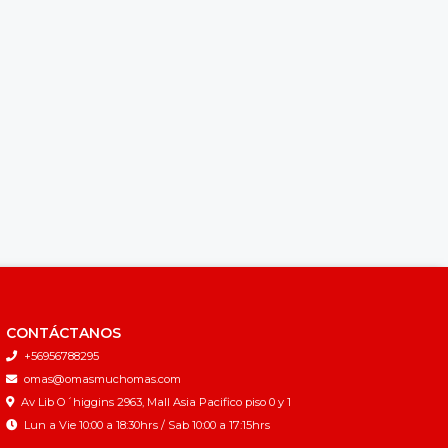
CONTÁCTANOS
+56956788295
omas@omasmuchomas.com
Av Lib O´higgins 2963, Mall Asia Pacifico piso 0 y 1
Lun a Vie 10:00 a 18:30hrs / Sab 10:00 a 17:15hrs