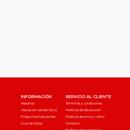
INFORMACIÓN
SERVICIO AL CLIENTE
Nosotros
Términos y condiciones
Ubicación tienda física
Políticas de devolución
Preguntas frecuentes
Políticas de envío y retiro
Guía de tallas
Contacto
Políticas de la empresa