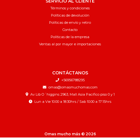
SERVICIO AL CLIENTE
Términos y condiciones
Políticas de devolución
Políticas de envío y retiro
Contacto
Políticas de la empresa
Ventas al por mayor e importaciones
CONTÁCTANOS
+56956788295
omas@omasmuchomas.com
Av Lib O´higgins 2963, Mall Asia Pacifico piso 0 y 1
Lun a Vie 10:00 a 18:30hrs / Sab 10:00 a 17:15hrs
Omas mucho más © 2026
¿Te gusta mi tienda? Yo vendo con
Bsale