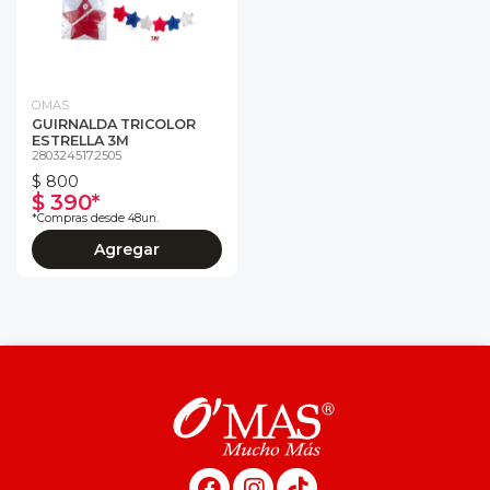
OMAS
GUIRNALDA TRICOLOR
ESTRELLA 3M
2803245172505
$ 800
$ 390*
*Compras desde 48un.
Agregar