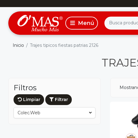
Inicio
Trajes tipicos fiestas patrias 2126
TRAJES
Filtros
Mostrand
Limpiar
Filtrar
Colec.web