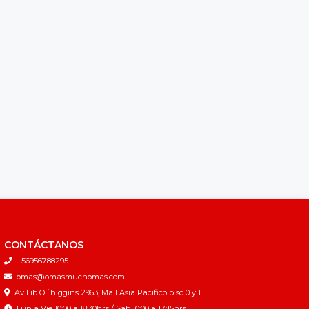
CONTÁCTANOS
+56956788295
omas@omasmuchomas.com
Av Lib O´higgins 2963, Mall Asia Pacifico piso 0 y 1
Lun a Vie 10:00 a 18:30hrs / Sab 10:00 a 17:15hrs