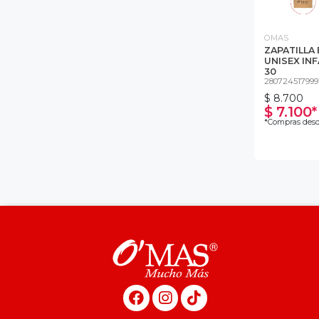
OMAS
ZAPATILLA
UNISEX INF
30
280724517999
$ 8.700
$ 7.100*
*Compras desd